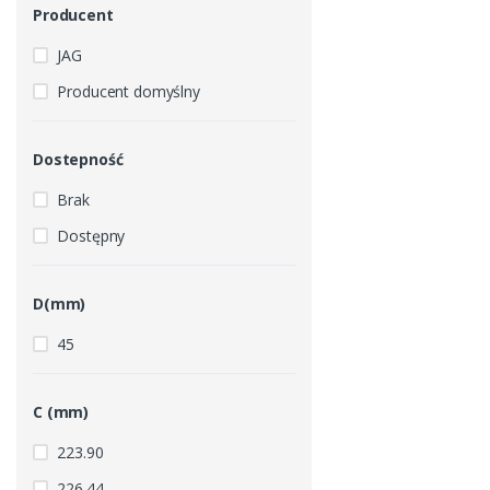
Producent
JAG
Producent domyślny
Dostepność
Brak
Dostępny
D(mm)
45
C (mm)
223.90
226.44