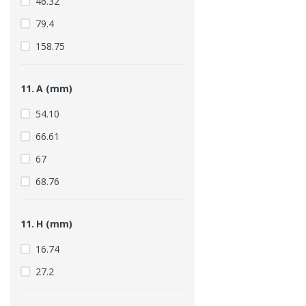
46.32
79.4
158.75
11. A (mm)
54.10
66.61
67
68.76
11. H (mm)
16.74
27.2