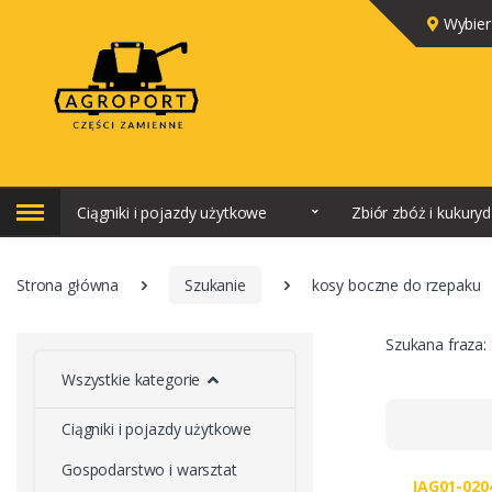
Wybier
Ciągniki i pojazdy użytkowe
Zbiór zbóż i kukury
Strona główna
Szukanie
kosy boczne do rzepaku
Szukana fraza:
Wszystkie kategorie
Ciągniki i pojazdy użytkowe
Gospodarstwo i warsztat
JAG01-020