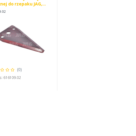
nej do rzepaku JAG,
S 0006161090 MWS 50-
9.02
-03-01-0
(0)
s: 616109.02