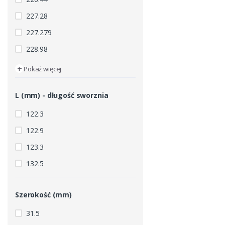
227.28
227.279
228.98
+
Pokaż więcej
L (mm) - długość sworznia
122.3
122.9
123.3
132.5
Szerokość (mm)
31.5