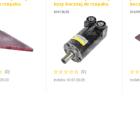
o rzepaku
kosy bocznej do rzepaku
bocz
CLAA
616136.05
61610
0110
(0)
(0)
09.03
Indeks: 616136.05
Indek