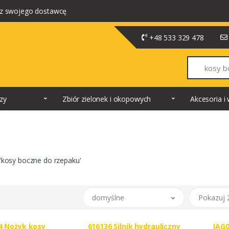
z swojego dostawcę
+48 533 329 478
Szukaj
dzy
Zbiór zielonek i okopowych
Akcesoria 
'kosy boczne do rzepaku'
domyślne
Pokazuj 
4 Nożyk kosy
616136 Silnik hydrauliczny
JAG0