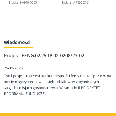
Indeks: JAG96-0005
Indeks: AR89563-S
Wiadomości
Projekt FENG.02.25-IP.02-0208/23-02
25-11-2025
Tytuł projektu: Wzrost konkurencyjności firmy Gąska Sp. z o.o. na
arenie międzynarodowej dzięki udziałowi w zagranicznych
targach i misjach gospodarczych. W ramach: II PRIORYTET
PROGRAMU FUNDUSZE...