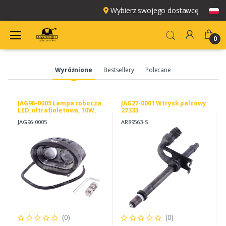
Wybierz swojego dostawcę
0
Wyróżnione
Bestsellery
Polecane
JAG96-0005 Lampa robocza
JAG27-0001 Wtrysk palcowy
LED, ultrafioletowa, 10W,
27333
10-80V, 2LEDx5W, SPOT JAG
JAG96-0005
AR89563-S
(0)
(0)