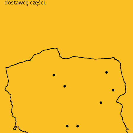
dostawcę części.‎‎‎‎‎‎‏‏‎ ‎‏‏‎ ‎‏‏‎ ‎‏‏‎ ‎‏‏‎ ‎‏‏‎ ‎‏‏‎ ‎‏‏‎ ‎‏‏‎ ‎‏‏‎ ‎‏‏‎ ‎‏‏‎ ‎‏‏‎ ‎‏‏‎ ‎‏‏‎‏‏‎ ‏‏‎ ‎‏‏‎ ‎‏‏‎‎‏‏‎ ‎‏‏‎ ‎‏‏‎ ‎‏‏‎‎‏‏‎ ‎‏‏‎ ‎‏‏‎ ‎‏‏‎ ‎‏‏‎ ‎‏‏‎ ‎‏‏‎ ‎‎‏‏‎ ‎‏‏‎ ‎‏‏‎ ‎‏‏‎ ‎‏‏‎ ‎‏‏‎ ‎‏‏‎ ‎‏‏‎‎‏‏‎ ‎‏‏‎ ‎‏‏‎ ‎‏‏‎ ‎‏‏‎ ‎‏‏‎ ‎‏‏‎ ‎‎‏‏‎ ‎‏‏‎ ‎‏‏‎ ‎‏‏‎ ‎‏‏‎ ‎‏‏‎ ‎‏‏‎ ‎‏‏‎‎‏‏‎ ‎‏‏‎ ‎‏‏‎ ‎‏‏‎ ‎‏‏‎ ‎‏‏‎ ‎‏‏‎ ‎‎‏‏‎ ‎‏‏‎ ‎‏‏‎
‎‏‏‎ ‎‏‏‎ ‎‏‏‎ ‎‏‏‎ ‎‏‏‎ ‎‏‏‎ ‎‏‏‎ ‎‏‏‎ ‎‎‏‏‎ ‎‏‏‎ ‎‏‏‎ ‎‏‏‎ ‎‏‏‎ ‎‏‏‎ ‎‏‏‎ ‎‏‏‎ ‎‏‏‎ ‎‏‏‎ ‎‏‏‎ ‎‏‏‎ ‎‏‏‎ ‎‏‏‎ ‎‏‏‎ ‎‏‏‎ ‎‏‏‎ ‎‏‏‎ ‎‏‏‎ ‎‏‏‎ ‎‏‏‎ ‎‏‏‎ ‎‏‏‎ ‎‏‏‎ ‎‏‏‎ ‎‏‏‎ ‎‎‏‏‎ ‎‏‏‎ ‎‏‏‎ ‎‏‏‎ ‎‎‏‏‎ ‎‏‏‎ ‎‏‏‎ ‎‏‏‎ ‎‏‏‎ ‎‏‏‎ ‎‏‏‎ ‎‏‏‎ ‎‏‏‎ ‎‏‏‎ ‎ ‎‏‏‎ ‎