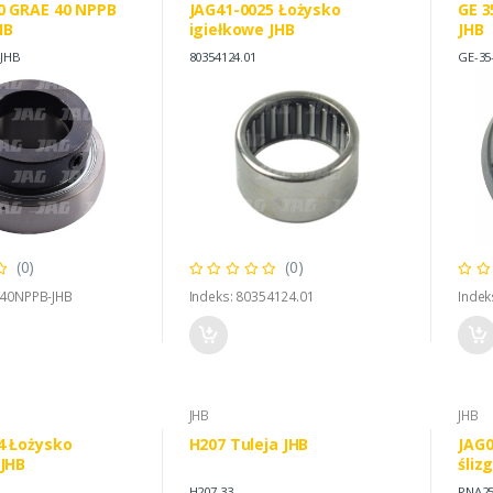
0 GRAE 40 NPPB
JAG41-0025 Łożysko
GE 3
HB
igiełkowe JHB
JHB
JHB
80354124.01
GE-35
(0)
(0)
E40NPPB-JHB
Indeks: 80354124.01
Indek
JHB
JHB
4 Łożysko
H207 Tuleja JHB
JAG0
 JHB
śliz
H207.33
PNA25