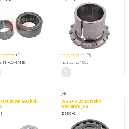
(0)
(0)
s: PNA25/47-JHB
Indeks: H2310-33
JHB
 Obudowa JAG kpl.
JAG03-0135 Łożysko
t)
wachliwe JHB
33
238280.02