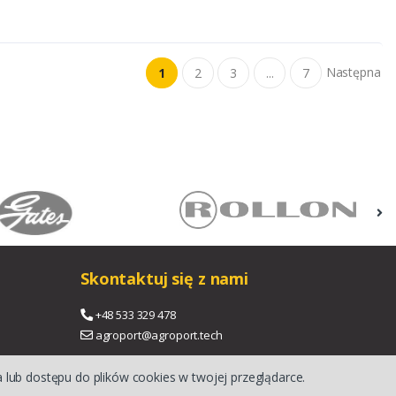
Następna
1
2
3
...
7
Skontaktuj się z nami
+48 533 329 478
agroport@agroport.tech
 lub dostępu do plików cookies w twojej przeglądarce.