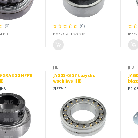
(0)
(0)
431.01
Indeks: AP19769.01
Indek
JHB
JHB
9 GRAE 30 NPPB
JAG05-0357 Łożysko
JAG
HB
wachliwe JHB
blas
JHB
215774.01
P210.