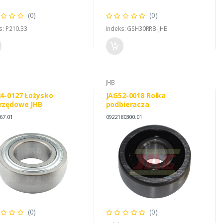
(0)
(0)
s: P210.33
Indeks: GSH30RRB-JHB
JHB
4-0127 Łożysko
JAG52-0018 Rolka
rzędowe JHB
podbieracza
67.01
0922180300.01
(0)
(0)