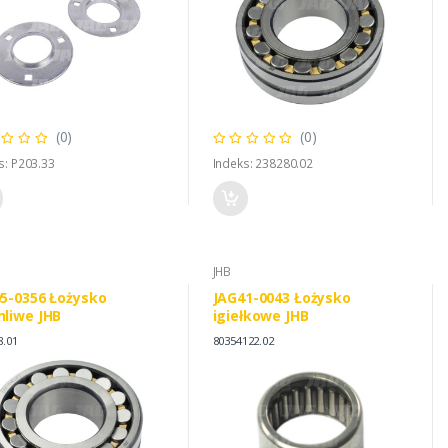
(0)
(0)
s: P203.33
Indeks: 238280.02
JHB
5-0356 Łożysko
JAG41-0043 Łożysko
liwe JHB
igiełkowe JHB
8.01
80354122.02