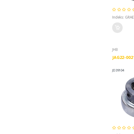
Indeks: GRA
JHB
JAG22-002
JD39104