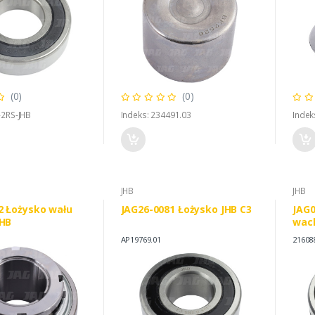
(0)
(0)
-2RS-JHB
Indeks: 234491.03
Indek
JHB
JHB
2 Łożysko wału
JAG26-0081 Łożysko JHB C3
JAG0
JHB
wach
AP19769.01
21608