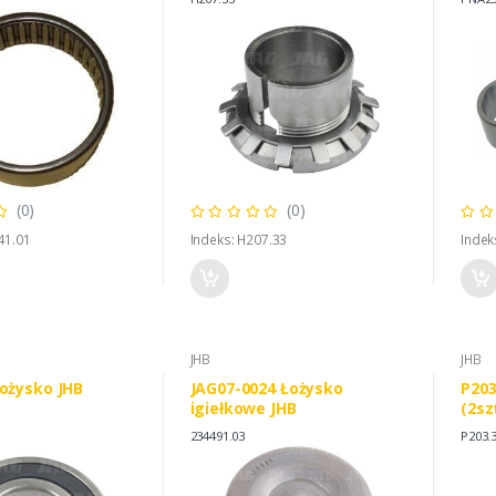
(0)
(0)
41.01
Indeks: H207.33
Indek
JHB
JHB
Łożysko JHB
JAG07-0024 Łożysko
P203
igiełkowe JHB
(2sz
234491.03
P203.