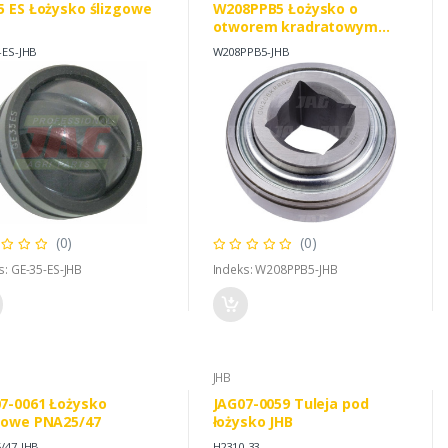
5 ES Łożysko ślizgowe
W208PPB5 Łożysko o
otworem kradratowym
JHB, CASE IH T16288 IHC
-ES-JHB
W208PPB5-JHB
630210R91
(0)
(0)
s: GE-35-ES-JHB
Indeks: W208PPB5-JHB
JHB
7-0061 Łożysko
JAG07-0059 Tuleja pod
gowe PNA25/47
łożysko JHB
/47-JHB
H2310-33