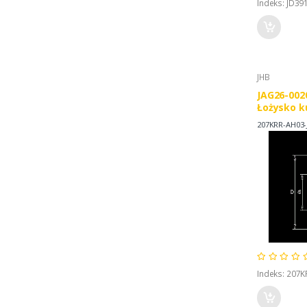
Indeks: JD39
JHB
JAG26-002
Łożysko k
207KRR-AH03-
Indeks: 207K