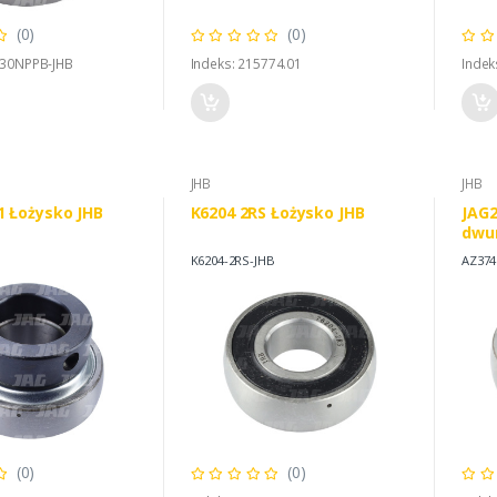
(0)
(0)
E30NPPB-JHB
Indeks: 215774.01
Indek
JHB
JHB
1 Łożysko JHB
K6204 2RS Łożysko JHB
JAG2
dwu
K6204-2RS-JHB
AZ374
(0)
(0)