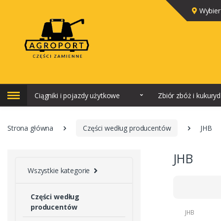
Wybier
Ciągniki i pojazdy użytkowe
Zbiór zbóż i kukury
Strona główna
Części według producentów
JHB
JHB
Wszystkie kategorie
Części według
producentów
JHB