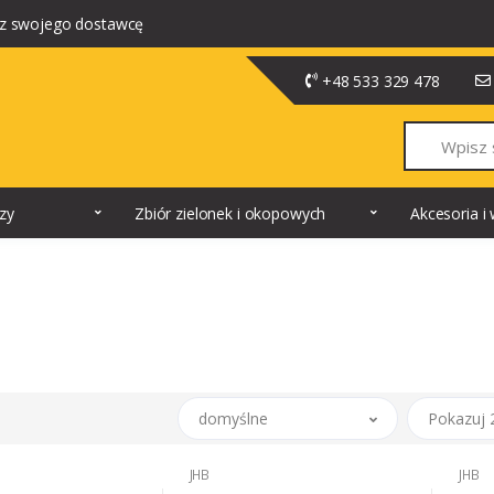
z swojego dostawcę
+48 533 329 478
Szukaj
dzy
Zbiór zielonek i okopowych
Akcesoria 
domyślne
Pokazuj 
JHB
JHB