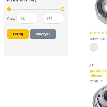
Przedział cenowy
Cena:
—
Filtruj
Wyczyść
Indeks: 6206
JHB
JAG23-002
młocarni 
AZ19431.01