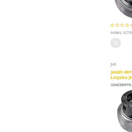
Indeks: AZ19
JHB
JAG07-001
Łożysko J
GRAE30NPPB-