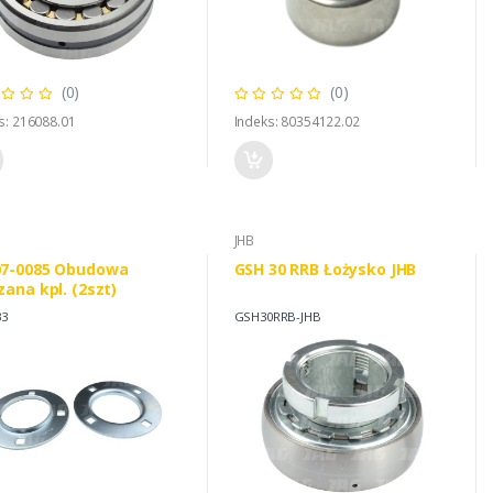
(0)
(0)
s: 216088.01
Indeks: 80354122.02
JHB
07-0085 Obudowa
GSH 30 RRB Łożysko JHB
zana kpl. (2szt)
33
GSH30RRB-JHB