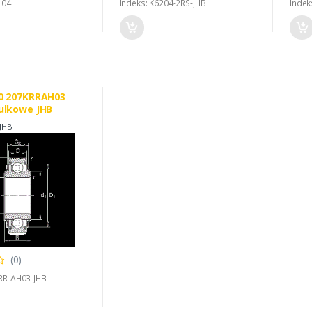
104
Indeks: K6204-2RS-JHB
Indek
0 207KRRAH03
ulkowe JHB
JHB
(0)
RR-AH03-JHB