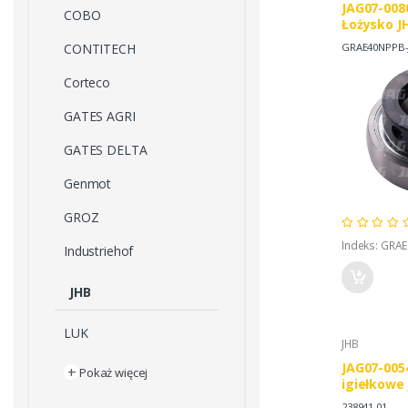
JAG07-008
COBO
Łożysko J
CONTITECH
GRAE40NPPB-
Corteco
GATES AGRI
GATES DELTA
Genmot
GROZ
Indeks: GRA
Industriehof
JHB
LUK
JHB
JAG07-005
+
Pokaż więcej
igiełkowe
238941.01