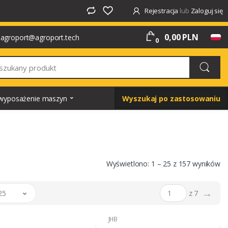
Rejestracja
lub
Zaloguj się
0,00 PLN
agroport@agroport.tech
0
i wyposażenie maszyn
Wyszukaj po zastosowaniu
Wyświetlono: 1 – 25 z 157 wyników
→
25
z 7
JHB