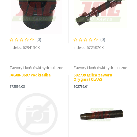
(0)
(0)
Indeks: 629413CK
Indeks: 672587CK
Zawory i końcówki hydrauliczne
Zawory i końcówki hydrauliczne
JAG08-0697 Podkładka
602739 Iglica zaworu
Oryginał CLAAS
672554.03
602739.01