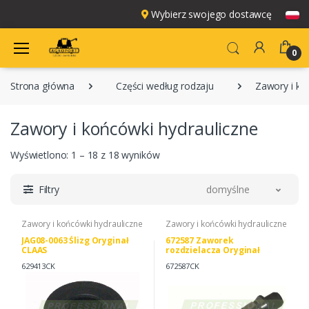
Wybierz swojego dostawcę
0
Strona główna
Części według rodzaju
Zawory i ko
Zawory i końcówki hydrauliczne
Wyświetlono: 1 – 18 z 18 wyników
Filtry
domyślne
Zawory i końcówki hydrauliczne
Zawory i końcówki hydrauliczne
JAG08-0063 Ślizg Oryginał
672587 Zaworek
CLAAS
rozdzielacza Oryginał
CLAAS
629413CK
672587CK