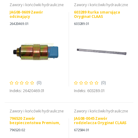
Zawory i końcówki hydrauliczne
Zawory i końcówki hydrauliczne
JAG08-0609 Zawór
603289 Rurka smarująca
odcinający
Oryginał CLAAS
26420469.01
603289.01
(0)
(0)
Indeks: 26420469.01
Indeks: 603289.01
Zawory i końcówki hydrauliczne
Zawory i końcówki hydrauliczne
796520 Zawór
JAG08-0045 Zawór
bezpieczeństwa Premium,
rodzielacza Oryginał CLAAS
CLAAS 0007965200 796520.0
796520.02
672584.01