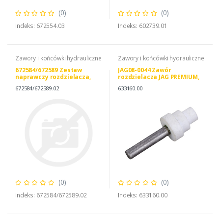
(0)
(0)
Indeks: 672554.03
Indeks: 602739.01
Zawory i końcówki hydrauliczne
Zawory i końcówki hydrauliczne
672584/672589 Zestaw
JAG08-0044 Zawór
naprawczy rozdzielacza,
rozdzielacza JAG PREMIUM,
CLAAS 0006725841
CLAAS 0006331600
672584/672589.02
633160.00
672584/672589
(0)
(0)
Indeks: 672584/672589.02
Indeks: 633160.00