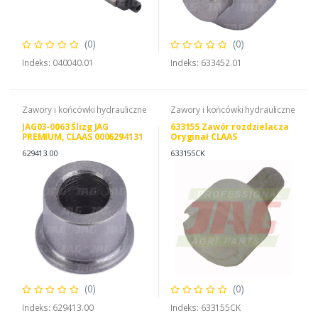
(0)
(0)
Indeks: 040040.01
Indeks: 633452.01
Zawory i końcówki hydrauliczne
Zawory i końcówki hydrauliczne
JAG03-0063 Ślizg JAG
633155 Zawór rozdzielacza
PREMIUM, CLAAS 0006294131
Oryginał CLAAS
0006294130
629413.00
633155CK
(0)
(0)
Indeks: 629413.00
Indeks: 633155CK