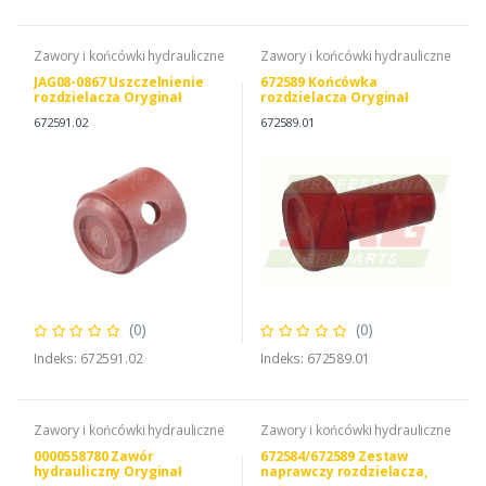
Zawory i końcówki hydrauliczne
Zawory i końcówki hydrauliczne
JAG08-0867 Uszczelnienie
672589 Końcówka
rozdzielacza Oryginał
rozdzielacza Oryginał
CLAAS
CLAAS
672591.02
672589.01
(0)
(0)
Indeks: 672591.02
Indeks: 672589.01
Zawory i końcówki hydrauliczne
Zawory i końcówki hydrauliczne
0000558780 Zawór
672584/672589 Zestaw
hydrauliczny Oryginał
naprawczy rozdzielacza,