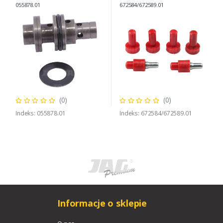
CLAAS, CLAAS 0000395630
CLAAS 672584/672589
055878.01
672584/672589.01
0000558780
0006725841
(0)
(0)
Indeks: 055878.01
Indeks: 672584/672589.01
Informacje o sklepie