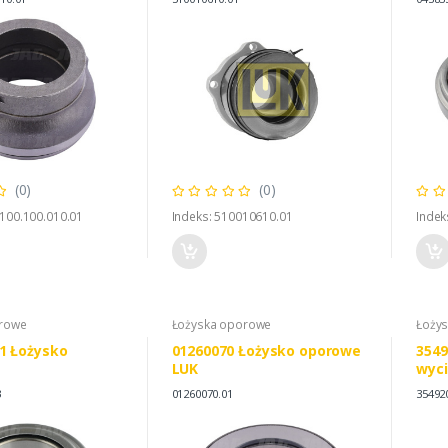
AL120069
(0)
(0)
.100.100.010.01
Indeks: 510010610.01
Indek
orowe
Łożyska oporowe
Łoży
1 Łożysko
01260070 Łożysko oporowe
354
LUK
wyc
3
01260070.01
35492