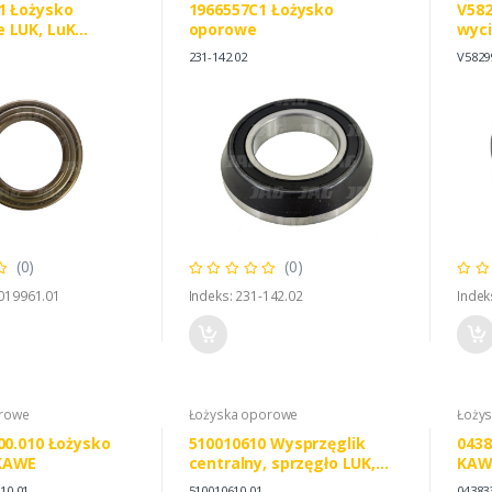
1 Łożysko
1966557C1 Łożysko
V582
 LUK, LuK
oporowe
wyc
0 RENAULT
1
231-142.02
V5829
1
(0)
(0)
0019961.01
Indeks: 231-142.02
Indek
orowe
Łożyska oporowe
Łoży
00.010 Łożysko
510010610 Wysprzęglik
0438
KAWE
centralny, sprzęgło LUK,
KAW
JOHN DEERE AZ36461
010.01
510010610.01
04383