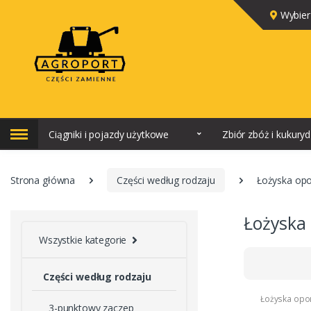
Wybier
Ciągniki i pojazdy użytkowe
Zbiór zbóż i kukury
Strona główna
Części według rodzaju
Łożyska op
Łożyska
Wszystkie kategorie
Części według rodzaju
Łożyska op
3-punktowy zaczep