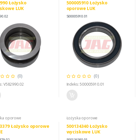
990 Łożysko
500005910 Łożysko
iskowe LUK
oporowe LUK
90.02
500005910.01
(0)
(0)
s: V582990.02
Indeks: 500005910.01
ska oporowe
Łożyska oporowe
3379 Łożysko oporowe
500134340 Łożysko
E
wyciskowe LUK
379.02
500134340.01