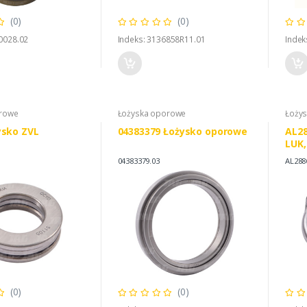
(0)
(0)
0028.02
Indeks: 3136858R11.01
Indek
orowe
Łożyska oporowe
Łoży
ysko ZVL
04383379 Łożysko oporowe
AL28
LUK,
AL2
04383379.03
AL288
(0)
(0)