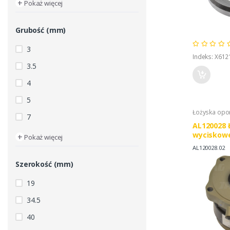
+
Pokaż więcej
Grubość (mm)
3
Indeks: X61
3.5
4
5
Łożyska op
7
AL120028 
wyciskow
+
Pokaż więcej
AL120028.02
Szerokość (mm)
19
34.5
40