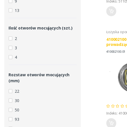
9
Indeks: 5110
13
Ilość otworów mocujących (szt.)
Łożyska op
2
410002100
prowadząc
3
F0NNN779
410002100.01
4
Rozstaw otworów mocujących
(mm)
22
30
50
Indeks: 4100
93