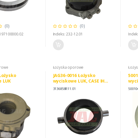
(0)
(0)
2197100000.02
Indeks: 232-12.01
Indek
orowe
Łożyska oporowe
Łoży
Łożysko
JAG36-0016 Łożysko
5001
e LUK
wyciskowe LUK, CASE IH
wyc
3136858R11 SACHS
3136858R11.01
50010
1859600003