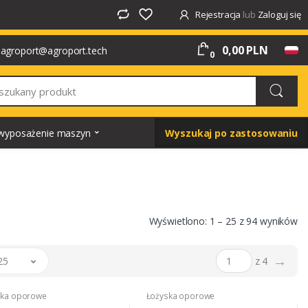
Rejestracja
lub
Zaloguj się
0,00 PLN
agroport@agroport.tech
0
i wyposażenie maszyn
Wyszukaj po zastosowaniu
Wyświetlono: 1 – 25 z 94 wyników
→
25
z 4
ska oporowe
Łożyska oporowe