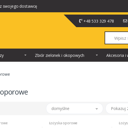
z swojego dostawcę
+48 533 329 478
Szukaj
dzy
Zbiór zielonek i okopowych
Akcesoria 
orowe
 oporowe
domyślne
Pokazuj 
orowe
Łożyska oporowe
Łoży