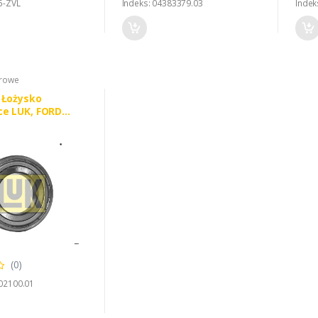
5-ZVL
Indeks: 04383379.03
Indek
orowe
 Łożysko
e LUK, FORD
AA 3992560
(0)
02100.01