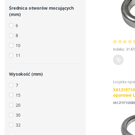
Średnica otworów mocujących
(mm)
6
8
10
Indeks: 314
11
Wysokość (mm)
Łożyska op
7
X61219710
15
oporowe 
770065334
X61219710000
20
30
32