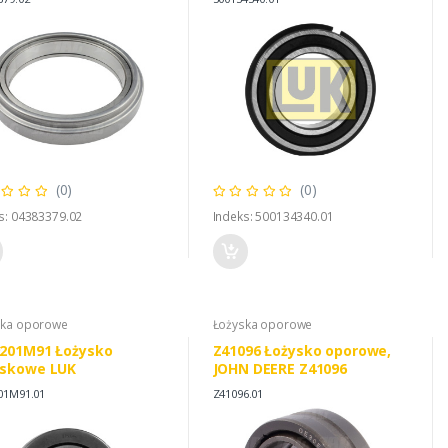
(0)
(0)
s: 04383379.02
Indeks: 500134340.01
ska oporowe
Łożyska oporowe
9201M91 Łożysko
Z41096 Łożysko oporowe,
iskowe LUK
JOHN DEERE Z41096
01M91.01
Z41096.01