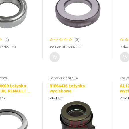
(0)
(0)
7877R91.03
Indeks: 01260070.01
Indek
orowe
Łożyska oporowe
Łoży
0000 Łożysko
81864436 Łożysko
AL12
LUK, RENAULT
wyciskowe
wyci
3 7700069706
0.02
232-12.01
232-11