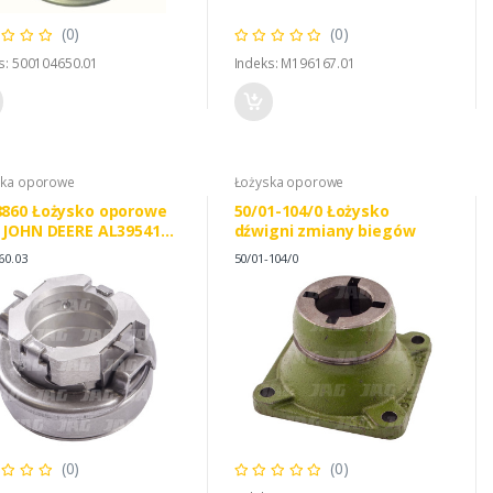
(0)
(0)
s: 500104650.01
Indeks: M196167.01
ska oporowe
Łożyska oporowe
860 Łożysko oporowe
50/01-104/0 Łożysko
 JOHN DEERE AL39541
dźwigni zmiany biegów
8860
60.03
50/01-104/0
(0)
(0)