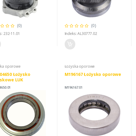
(0)
(0)
s: 232-11.01
Indeks: AL30777.02
ska oporowe
Łożyska oporowe
04650 Łożysko
M196167 Łożysko oporowe
iskowe LUK
4650.01
M196167.01