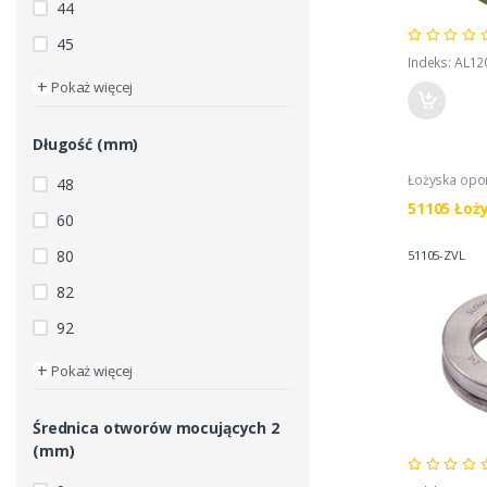
44
45
Indeks: AL12
+
Pokaż więcej
Długość (mm)
Łożyska op
48
51105 Łoż
60
80
51105-ZVL
82
92
+
Pokaż więcej
Średnica otworów mocujących 2
(mm)