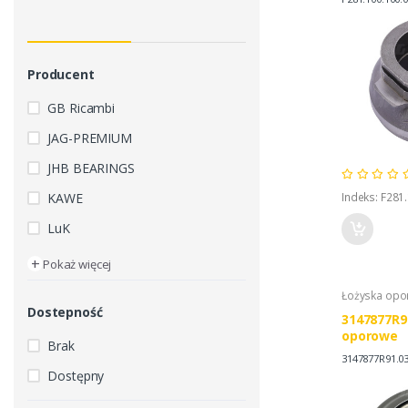
Producent
GB Ricambi
JAG-PREMIUM
JHB BEARINGS
KAWE
Indeks: F281
LuK
+
Pokaż więcej
Łożyska op
Dostepność
3147877R9
oporowe
Brak
3147877R91.0
Dostępny