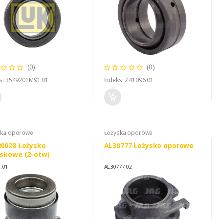
(0)
(0)
s: 3549201M91.01
Indeks: Z41096.01
ska oporowe
Łożyska oporowe
0028 Łożysko
AL30777 Łożysko oporowe
skowe (2-otw)
.01
AL30777.02