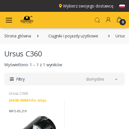
Wybierz swojego dostawcę
0
Strona główna
Ciągniki i pojazdy użytkowe
Ursus 
Ursus C360
Wyświetlono: 1 – 1 z 1 wyników
Filtry
domyślne
Ursus C360
JAG60-0006 Filtr oleju
WFO-05.219