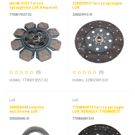
JAG46-0127 Tarcza
328029910 Tarcza sprzęgła
sprzęgłowa LUK 8 łopatek
LUK
7700019557.02
328029910.01
(0)
(0)
Indeks: 7700019557.02
Indeks: 328029910.01
LuK
LuK
500036040 Łożysko
7700060873 Tarcza sprzęgła
wyciskowe LUK
LUK, RENAULT 7700060873
LuK 331027410
500036040.01
7700060873.01