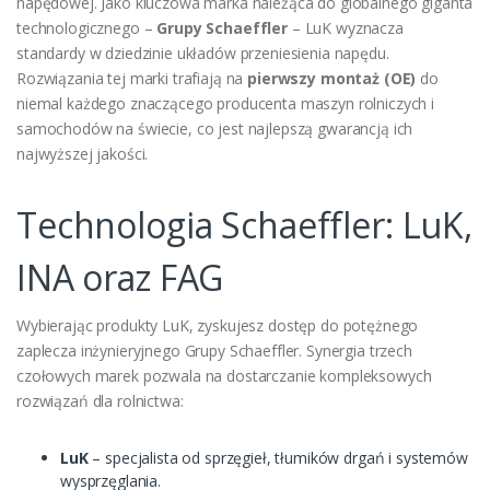
napędowej. Jako kluczowa marka należąca do globalnego giganta
technologicznego –
Grupy Schaeffler
– LuK wyznacza
standardy w dziedzinie układów przeniesienia napędu.
Rozwiązania tej marki trafiają na
pierwszy montaż (OE)
do
niemal każdego znaczącego producenta maszyn rolniczych i
samochodów na świecie, co jest najlepszą gwarancją ich
najwyższej jakości.
Technologia Schaeffler: LuK,
INA oraz FAG
Wybierając produkty LuK, zyskujesz dostęp do potężnego
zaplecza inżynieryjnego Grupy Schaeffler. Synergia trzech
czołowych marek pozwala na dostarczanie kompleksowych
rozwiązań dla rolnictwa:
LuK
– specjalista od sprzęgieł, tłumików drgań i systemów
wysprzęglania.