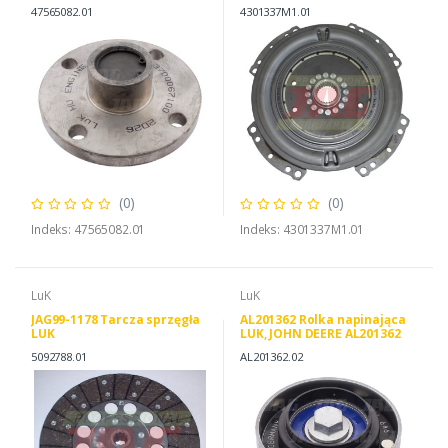
47565082.01
4301337M1.01
(0)
(0)
Indeks: 47565082.01
Indeks: 4301337M1.01
LuK
LuK
JAG99-1178 Tarcza sprzęgła
AL201362 Rolka napinająca
LUK
LUK, JOHN DEERE AL201362
LuK 532085910
5092788.01
AL201362.02