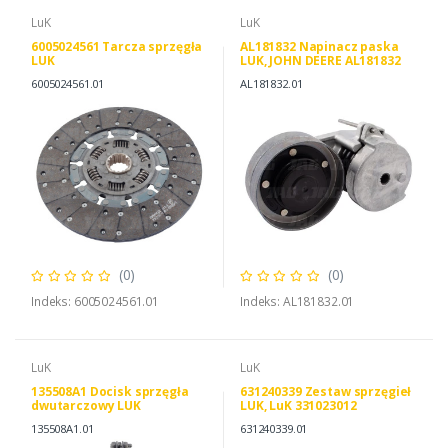
LuK
LuK
6005024561 Tarcza sprzęgła
AL181832 Napinacz paska
LUK
LUK, JOHN DEERE AL181832
LuK 534066510
6005024561.01
AL181832.01
(0)
(0)
Indeks: 6005024561.01
Indeks: AL181832.01
LuK
LuK
135508A1 Docisk sprzęgła
631240339 Zestaw sprzęgieł
dwutarczowy LUK
LUK, LuK 331023012
231009812
135508A1.01
631240339.01