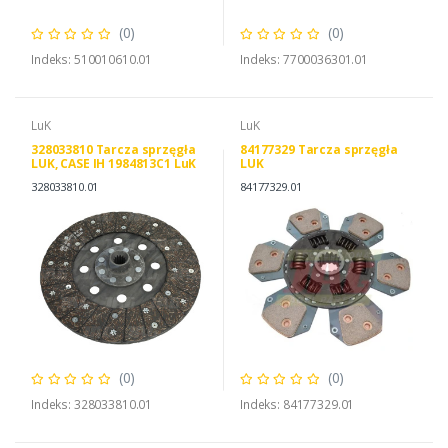
(0)
(0)
Indeks: 510010610.01
Indeks: 7700036301.01
LuK
LuK
328033810 Tarcza sprzęgła
84177329 Tarcza sprzęgła
LUK, CASE IH 1984813C1 LuK
LUK
328033810
328033810.01
84177329.01
(0)
(0)
Indeks: 328033810.01
Indeks: 84177329.01