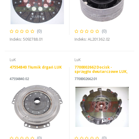
(0)
(0)
Indeks: 5092788.01
Indeks: AL201362.02
LuK
LuK
47554840 Tłumik drgań LUK
7700002662 Docisk -
sprzęgło dwutarczowe LUK,
RENAULT 7700002662
47554840.02
7700002662.01
7700014722
(0)
(0)