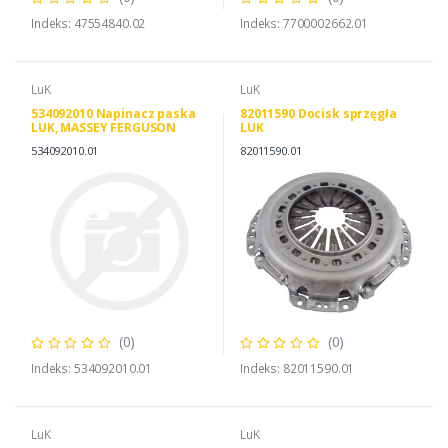
Indeks: 47554840.02
Indeks: 7700002662.01
LuK
LuK
534092010 Napinacz paska
82011590 Docisk sprzęgła
LUK, MASSEY FERGUSON
LUK
V837086281 LuK 534092010
534092010.01
82011590.01
(0)
(0)
Indeks: 534092010.01
Indeks: 82011590.01
LuK
LuK