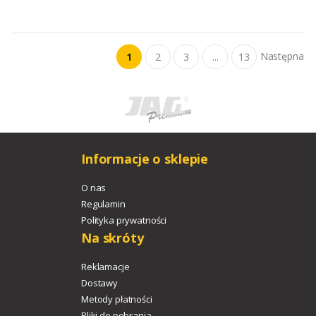
Następna
1
2
3
...
13
Informacje o sklepie
O nas
Regulamin
Polityka prywatności
Na skróty
Reklamacje
Dostawy
Metody płatności
Pliki do pobrania