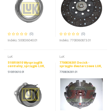
(0)
(0)
Indeks: 500036040.01
Indeks: 7700060873.01
LuK
LuK
510010610 Wysprzęglik
7700036301 Docisk -
centralny, sprzęgło LUK,
sprzęgło dwutarczowe LUK,
JOHN DEERE AZ36461
RENAULT 7700036301 LuK
510010610.01
7700036301.01
AL120069
231008710