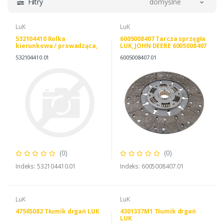
Filtry
domyślne
LuK
LuK
532104410 Rolka
6005008407 Tarcza sprzęgła
kierunkowa / prowadząca,
LUK, JOHN DEERE 6005008407
pasek klinowy zębaty LUK,
LuK 333008910
532104410.01
6005008407.01
JOHN DEERE AL206008 LuK
532104410
(0)
(0)
Indeks: 532104410.01
Indeks: 6005008407.01
LuK
LuK
47565082 Tłumik drgań LUK
4301337M1 Tłumik drgań
LUK