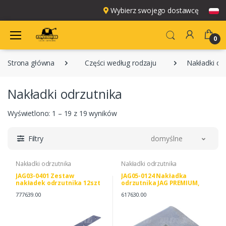
Wybierz swojego dostawcę
0
Strona główna
Części według rodzaju
Nakładki od
Nakładki odrzutnika
Wyświetlono: 1 – 19 z 19 wyników
Filtry
domyślne
Nakładki odrzutnika
Nakładki odrzutnika
JAG03-0401 Zestaw
JAG05-0124 Nakładka
nakładek odrzutnika 12szt
odrzutnika JAG PREMIUM,
JAG PREMIUM, CLAAS
CLAAS 0006176300
777639.00
617630.00
0007776390