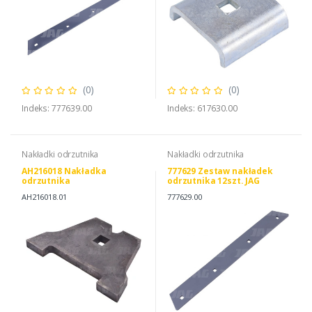
(0)
(0)
Indeks: 777639.00
Indeks: 617630.00
Nakładki odrzutnika
Nakładki odrzutnika
AH216018 Nakładka
777629 Zestaw nakładek
odrzutnika
odrzutnika 12szt. JAG
PREMIUM, CLAAS 0007776290
AH216018.01
777629.00