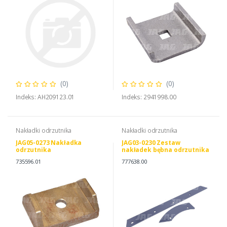
(0)
(0)
Indeks: AH209123.01
Indeks: 2941998.00
Nakładki odrzutnika
Nakładki odrzutnika
JAG05-0273 Nakładka
JAG03-0230 Zestaw
odrzutnika
nakładek bębna odrzutnika
12+24 JAG PREMIUM, CLAAS
735596.01
777638.00
0007776380