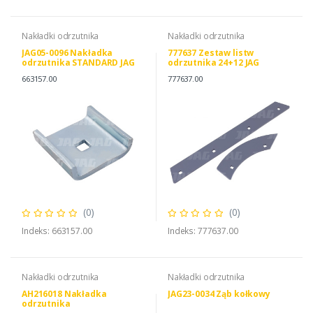
Nakładki odrzutnika
Nakładki odrzutnika
JAG05-0096 Nakładka
777637 Zestaw listw
odrzutnika STANDARD JAG
odrzutnika 24+12 JAG
PREMIUM, CLAAS 0006631570
PREMIUM, CLAAS 0007776370
663157.00
777637.00
(0)
(0)
Indeks: 663157.00
Indeks: 777637.00
Nakładki odrzutnika
Nakładki odrzutnika
AH216018 Nakładka
JAG23-0034 Ząb kołkowy
odrzutnika