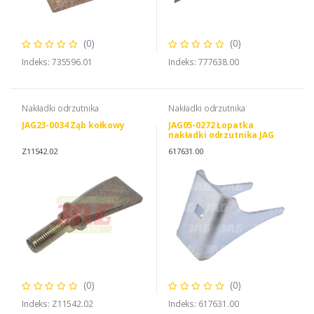
(0)
(0)
Indeks: 735596.01
Indeks: 777638.00
Nakładki odrzutnika
Nakładki odrzutnika
JAG23-0034 Ząb kołkowy
JAG05-0272 Łopatka
nakładki odrzutnika JAG
PREMIUM, CLAAS 0006176310
Z11542.02
617631.00
(0)
(0)
Indeks: Z11542.02
Indeks: 617631.00