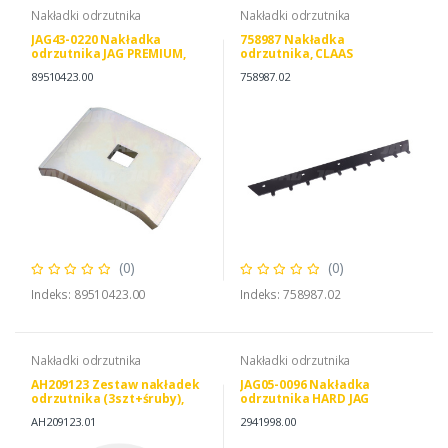
Nakładki odrzutnika
Nakładki odrzutnika
JAG43-0220 Nakładka
758987 Nakładka
odrzutnika JAG PREMIUM,
odrzutnika, CLAAS
CNH 89510423
0007589870
89510423.00
758987.02
(0)
(0)
Indeks: 89510423.00
Indeks: 758987.02
Nakładki odrzutnika
Nakładki odrzutnika
AH209123 Zestaw nakładek
JAG05-0096 Nakładka
odrzutnika (3szt+śruby),
odrzutnika HARD JAG
JOHN DEERE AH209123
PREMIUM, CLAAS 0006631570
AH209123.01
2941998.00
0029419980