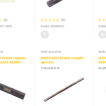
(0)
(0)
/07-106/0
Indeks: 803899.02
Indek
tów
Wałki aparatów
Wałki
3 Wałek napędu
JAG59-0232 Wałek napędu
JAG5
CLAAS 803887
aparatu
DEE
0
1118.22.05.01.01
DC237