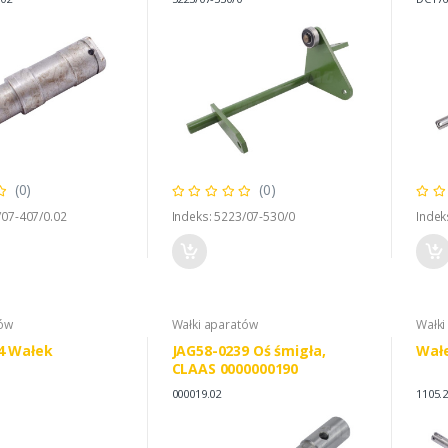
(0)
(0)
/07-407/0.02
Indeks: 5223/07-530/0
Indek
tów
Wałki aparatów
Wałki
4 Wałek
JAG58-0239 Oś śmigła,
Wał
CLAAS 0000000190
000019.02
1105.2