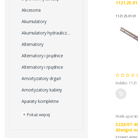
1121.25.0
Akcesoria
1121.25.01.01
Akumulatory
Akumulatory hydrauliczne
Alternatory
Alternatory i prądnice
Alternatory i rpądnice
Amortyzatory drgań
Indeks: 1121
Amortyzatory kabiny
Aparaty kompletne
+
Pokaż więcej
Wałki apara
5223/07-4
dźwigni n
5223/07-407/0