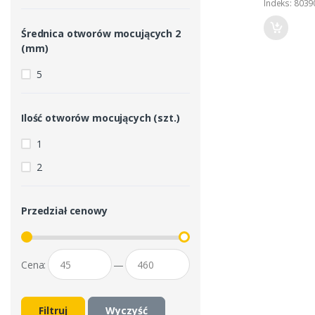
Indeks: 8039
Średnica otworów mocujących 2
(mm)
5
Ilość otworów mocujących (szt.)
1
2
Przedział cenowy
Cena:
—
Filtruj
Wyczyść