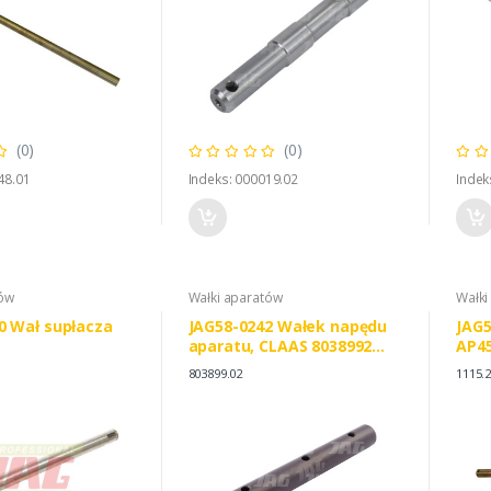
(0)
(0)
48.01
Indeks: 000019.02
Indek
tów
Wałki aparatów
Wałki
0 Wał supłacza
JAG58-0242 Wałek napędu
JAG5
aparatu, CLAAS 8038992
AP4
8038991
803899.02
1115.2