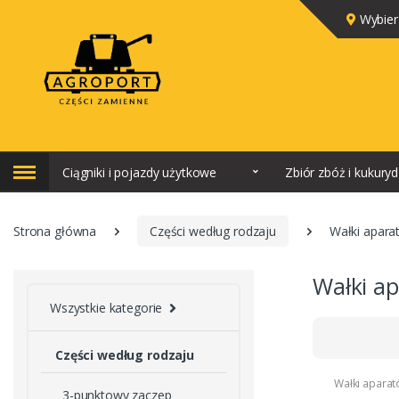
Wybier
Ciągniki i pojazdy użytkowe
Zbiór zbóż i kukury
Strona główna
Części według rodzaju
Wałki apara
Wałki a
Wszystkie kategorie
Części według rodzaju
Wałki apara
3-punktowy zaczep