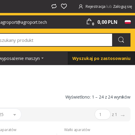
Rejestracja
lub
Zaloguj się
0,00 PLN
agroport@agroport.tech
0
i wyposażenie maszyn
Wyszukaj po zastosowaniu
Wyświetlono: 1 – 24 z 24 wyników
→
25
z 1
 aparatów
Wałki aparatów