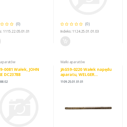
(0)
(0)
s: 1115.22.05.01.01
Indeks: 1124.25.01.01.03
 aparatów
Wałki aparatów
9-0081 Wałek, JOHN
JAG59-0220 Wałek napędu
RE DC23788
aparatu, WELGER
1109.25.01.01 1109250101
88.02
1109.25.01.01.01