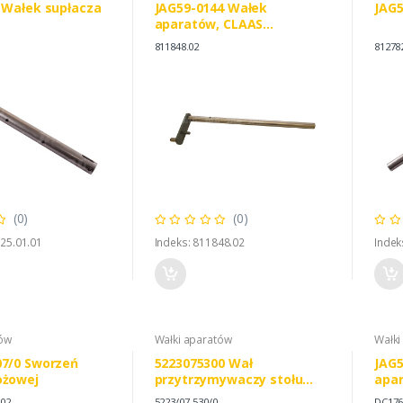
1 Wałek supłacza
JAG59-0144 Wałek
JAG5
aparatów, CLAAS
0008118483
811848.02
81278
(0)
(0)
.25.01.01
Indeks: 811848.02
Indek
tów
Wałki aparatów
Wałki
07/0 Sworzeń
5223075300 Wał
JAG5
ożowej
przytrzymywaczy stołu
apa
wiążącego Sipma
DEER
.02
5223/07-530/0
DC176