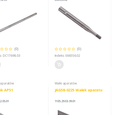
(0)
(0)
s: DC17698.03
Indeks: E66556.02
 aparatów
Wałki aparatów
ek AP51
JAG58-0225 Wałek aparatu
2.05.01
1105.29.03.39.01