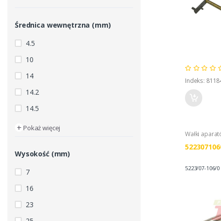
Średnica wewnętrzna (mm)
4.5
10
14
Indeks: 8118
14.2
14.5
+
Pokaż więcej
Wałki apara
522307106
Wysokość (mm)
5223/07-106/0
7
16
23
25