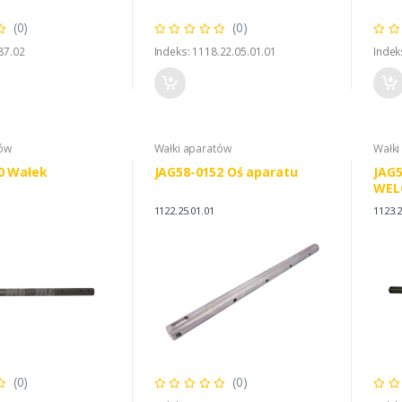
(0)
(0)
87.02
Indeks: 1118.22.05.01.01
Indek
tów
Wałki aparatów
Wałki
0 Wałek
JAG58-0152 Oś aparatu
JAG5
WELG
1123
1122.25.01.01
1123.2
(0)
(0)