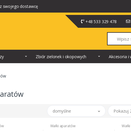
z swojego dostawcę
+48 533 329 478
Szukaj
dzy
Zbiór zielonek i okopowych
Akcesoria 
tów
paratów
domyślne
Pokazuj 
tów
Wałki aparatów
Wałki