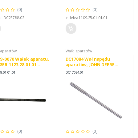
(0)
(0)
s: DC23788.02
Indeks: 1109.25.01.01.01
 aparatów
Wałki aparatów
9-0070 Wałek aparatu,
DC17084 Wał napędu
ER 1123.28.01.01
aparatów, JOHN DEERE
280101
DC17084 GRANIT PARTS
8.01.01.01
DC17084.01
640DC17084
(0)
(0)