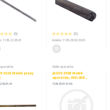
(0)
(0)
s: 1105.22.05.01
Indeks: 1105.29.03.39.01
 aparatów
Wałki aparatów
9-0225 Wałek prasy
JAG59-0188 Wałek
5
aparatów, WELGER
1124.25.01.01 1124250101
2.05.01.01
1124.25.01.01.03