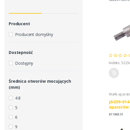
Producent
Producent domyślny
Dostepność
Dostępny
Indeks: 5223
Średnica otworów mocujących
(mm)
Wałki apara
4.8
JAG59-014
aparatów
5
811848.01
6
9