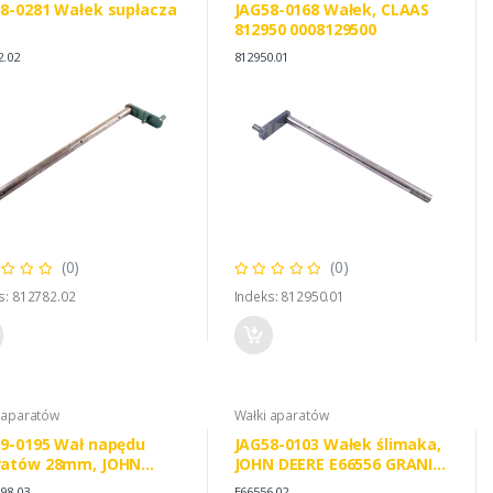
8-0281 Wałek supłacza
JAG58-0168 Wałek, CLAAS
812950 0008129500
2.02
812950.01
(0)
(0)
s: 812782.02
Indeks: 812950.01
 aparatów
Wałki aparatów
9-0195 Wał napędu
JAG58-0103 Wałek ślimaka,
ratów 28mm, JOHN
JOHN DEERE E66556 GRANIT
E DC17698 E39292
PARTS 647E66556F
98.03
E66556.02