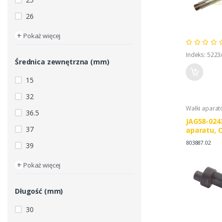
26
+
Pokaż więcej
Indeks: 5223
Średnica zewnętrzna (mm)
15
32
Wałki apara
36.5
JAG58-024
37
aparatu, 
000803887
803887.02
39
+
Pokaż więcej
Długość (mm)
30