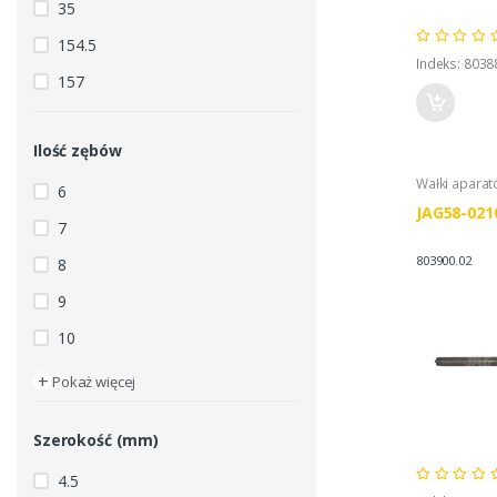
35
154.5
Indeks: 8038
157
Ilość zębów
Wałki apara
6
JAG58-021
7
803900.02
8
9
10
+
Pokaż więcej
Szerokość (mm)
4.5