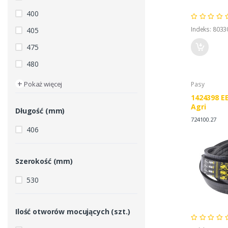
400
Indeks: 8033
405
475
480
+
Pokaż więcej
Pasy
1424398 E
Agri
Długość (mm)
724100.27
406
Szerokość (mm)
530
Ilość otworów mocujących (szt.)