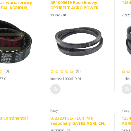
Pas wariatorowy
AP1000619 Pas klinowy
1454
TAL AGRIDUR,
OPTIBELT AGRO POWER,
TAL 190.055
AGCO 410959M1
1000619.01
76920
6614300
Dronningborg 41983500
(0)
(0)
77.0
Indeks: 1000619.01
Indek
Pasy
Pasy
s Continental
0323231 EE-TECH Pas
1254
zespolony GATES AGRI, CNH
AGRI
434047 80434047
1111
1347387C1.27
06241