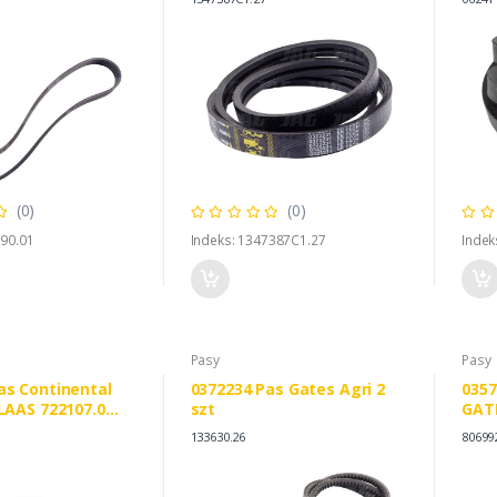
(0)
(0)
290.01
Indeks: 1347387C1.27
Indek
Pasy
Pasy
as Continental
0372234 Pas Gates Agri 2
0357
LAAS 722107.0
szt
GATE
R 1139206
8069
133630.26
80699