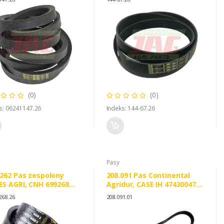
(0)
(0)
s: 06241147.26
Indeks: 144-67.26
Pasy
262 Pas zespolony
208.091 Pas Continental
S AGRI, CNH 699268
Agridur, CASE IH 47430047
9268
87402830
268.26
208.091.01