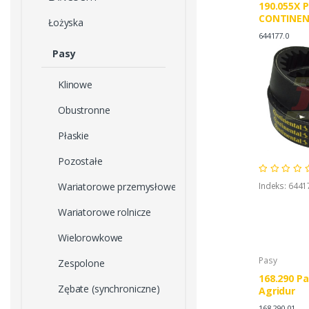
190.055X 
CONTINEN
Łożyska
CONTINEN
644177.0
CLAAS 000
Pasy
Klinowe
Obustronne
Płaskie
Pozostałe
Wariatorowe przemysłowe
Indeks: 6441
Wariatorowe rolnicze
Wielorowkowe
Pasy
Zespolone
168.290 Pa
Zębate (synchroniczne)
Agridur
168.290.01