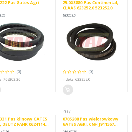
222 Pas Gates Agri
25.0X3880 Pas Continental,
CLAAS 623252.0 523252.0
2.26
623252.0
(0)
(0)
s: 769202.26
Indeks: 623252.0
Pasy
331 Pas klinowy GATES
0785288 Pas wielorowkowy
, DEUTZ FAHR 06241147
GATES AGRI, CNH J911567
6270193
CLAAS 0005801570
147.26
144-67.26