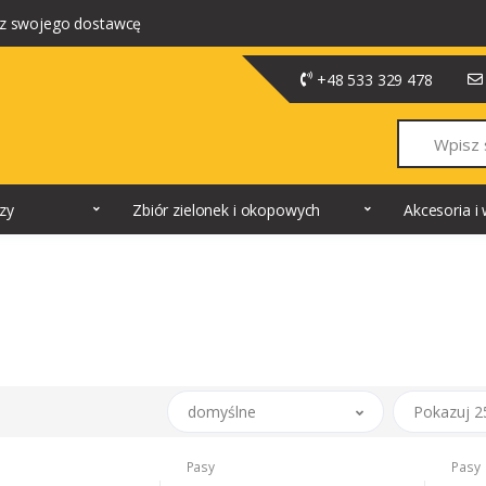
z swojego dostawcę
+48 533 329 478
Szukaj
dzy
Zbiór zielonek i okopowych
Akcesoria 
domyślne
Pokazuj 2
Pasy
Pasy