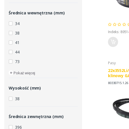
Średnica wewnętrzna (mm)
34
Indeks: 8951
38
41
44
73
Pasy
22x3552Li
+
Pokaż więcej
klinowy G
CLASSIC, 
80330715.1.26
80330715
Wysokość (mm)
38
Średnica zewnętrzna (mm)
396