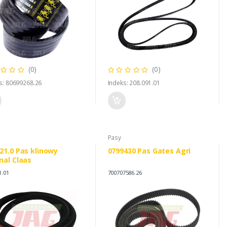
(0)
(0)
s: 80699268.26
Indeks: 208.091.01
Pasy
21.0 Pas klinowy
0799430 Pas Gates Agri
nal Claas
1.01
700707586.26