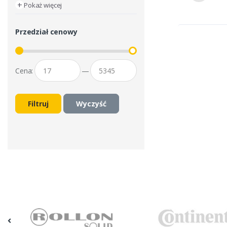
+
Pokaż więcej
Przedział cenowy
Cena:
—
Filtruj
Wyczyść