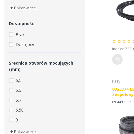
+
Pokaż więcej
Dostepność
Brak
Dostępny
Indeks: 7221
Średnica otworów mocujących
(mm)
6,5
Pasy
0323374 E
6.5
zespolony
9514990 8
6.7
89514990.27
6.50
9
+
Pokaż więcej