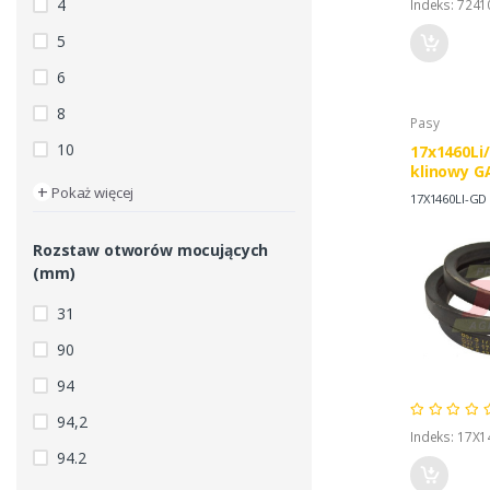
4
Indeks: 7241
5
6
8
Pasy
10
17x1460Li
klinowy G
+
CLASSIC
Pokaż więcej
17X1460LI-GD
Rozstaw otworów mocujących
(mm)
31
90
94
94,2
Indeks: 17X1
94.2