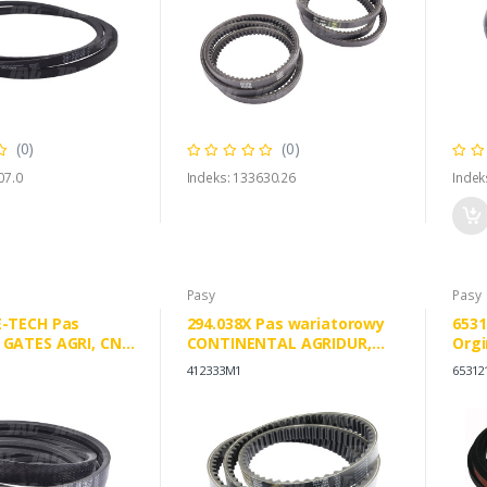
(0)
(0)
07.0
Indeks: 133630.26
Indek
Pasy
Pasy
E-TECH Pas
294.038X Pas wariatorowy
6531
 GATES AGRI, CNH
CONTINENTAL AGRIDUR,
Orgi
9514990
AGCO 905921M1 401109M1
412333M1
65312