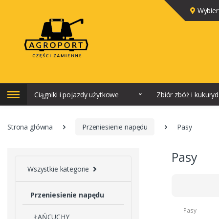
Wybier
Ciągniki i pojazdy użytkowe
Zbiór zbóż i kukury
Strona główna
Przeniesienie napędu
Pasy
Pasy
Wszystkie kategorie
Przeniesienie napędu
Pasy
ŁAŃCUCHY