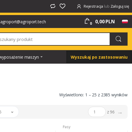
Rejestracja
lub
Zaloguj się
0,00 PLN
agroport@agroport.tech
0
i wyposażenie maszyn
Wyszukaj po zastosowaniu
Wyświetlono: 1 – 25 z 2385 wyników
→
5
z 96
Pasy