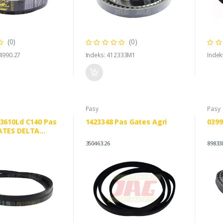
(0)
(0)
4990.27
Indeks: 412333M1
Indek
Pasy
Pasy
/3610Ld C140 Pas
1423348 Pas Gates Agri
0399
ATES DELTA
CNH 330715
350463.26
89833