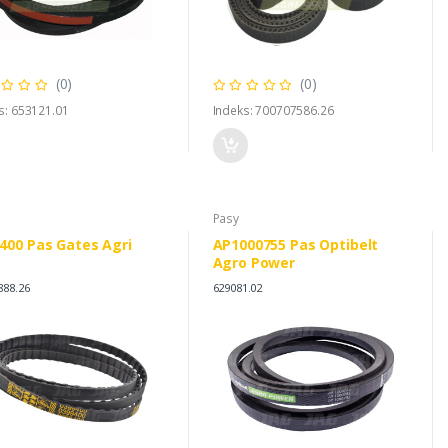
(0)
(0)
s: 653121.01
Indeks: 700707586.26
Pasy
400 Pas Gates Agri
AP1000755 Pas Optibelt
Agro Power
888.26
629081.02