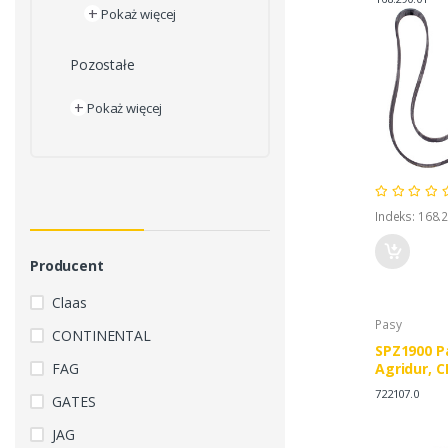
+
Pokaż więcej
Pozostałe
+
Pokaż więcej
Indeks: 168.
Producent
Claas
Pasy
CONTINENTAL
SPZ1900 P
FAG
Agridur, C
DEUTZ FAH
722107.0
GATES
JAG