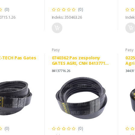
(0)
(0)
0715.1.26
Indeks: 350463.26
Indek
Pasy
Pasy
E-TECH Pas Gates
0740362 Pas zespolony
0225
GATES AGRI, CNH 84137716
Agri
47754793
84137716.26
34431
(0)
(0)