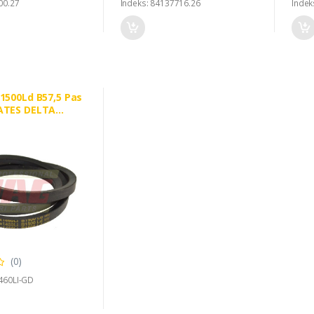
00.27
Indeks: 84137716.26
Indek
/1500Ld B57,5 Pas
ATES DELTA
(0)
460LI-GD