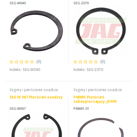
SEG-W040
SEG-Z070
(0)
(0)
Indeks: SEG-W040
Indeks: SEG-Z070
Segery i pierścienie osadcze
Segery i pierścienie osadcze
SEG W 067 Pierścień osadczy
P48691 Pierścień
zabezpieczający, JOHN
DEERE P48691
SEG-W067
P48691.01