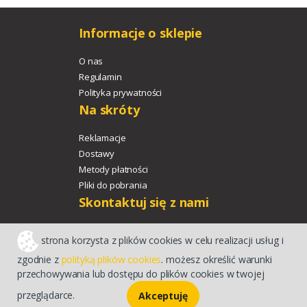
Informacje o sklepie
O nas
Regulamin
Polityka prywatności
Na skróty
Reklamacje
Dostawy
Metody płatności
Pliki do pobrania
Skontaktuj się z nami
+48 533 329 478
strona korzysta z plików cookies w celu realizacji usług i
agroport@agroport.tech
zgodnie z
polityką plików cookies
. możesz określić warunki
przechowywania lub dostępu do plików cookies w twojej
Sklep internetowy CStore
przeglądarce.
Akceptuję