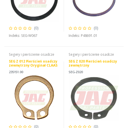
(0)
(0)
Indeks: SEG-W067
Indeks: P48691.01
Segery i pierścienie osadcze
Segery i pierścienie osadcze
SEG Z 012 Pierścień osadczy
SEG Z 020 Pierścień osadczy
zewnętrzny Oryginał CLAAS
zewnętrzny
235151.00
SEG-Z020
(0)
(0)