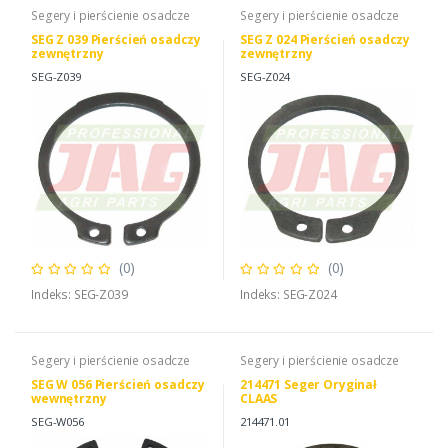
Segery i pierścienie osadcze
Segery i pierścienie osadcze
SEG Z 039 Pierścień osadczy
SEG Z 024 Pierścień osadczy
zewnętrzny
zewnętrzny
SEG-Z039
SEG-Z024
(0)
(0)
Indeks: SEG-Z039
Indeks: SEG-Z024
Segery i pierścienie osadcze
Segery i pierścienie osadcze
SEG W 056 Pierścień osadczy
214471 Seger Oryginał
wewnętrzny
CLAAS
SEG-W056
214471.01