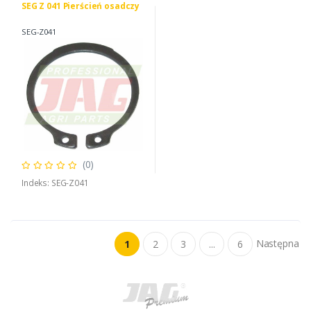
SEG Z 041 Pierścień osadczy
SEG-Z041
(0)
Indeks: SEG-Z041
Następna
1
2
3
...
6