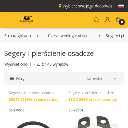
Wybierz swojego dostawcę
0
Strona główna
Części według rodzaju
Segery i pie
Segery i pierścienie osadcze
Wyświetlono: 1 – 25 z 145 wyników
Filtry
domyślne
Segery i pierścienie osadcze
Segery i pierścienie osadcze
SEG W 033 Pierścień osadczy
SEG Z 004 Pierścień osadczy
SEG-W033
SEG-Z004