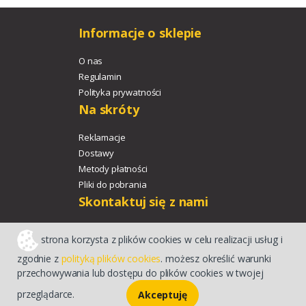
Informacje o sklepie
O nas
Regulamin
Polityka prywatności
Na skróty
Reklamacje
Dostawy
Metody płatności
Pliki do pobrania
Skontaktuj się z nami
+48 533 329 478
strona korzysta z plików cookies w celu realizacji usług i
agroport@agroport.tech
zgodnie z
polityką plików cookies
. możesz określić warunki
przechowywania lub dostępu do plików cookies w twojej
Sklep internetowy CStore
przeglądarce.
Akceptuję