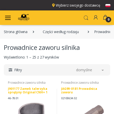
Wybierz swojego dostawcę
0
Strona główna
Części według rodzaju
Prowadnice 
Prowadnice zaworu silnika
Wyświetlono: 1 – 25 z 27 wyników
Filtry
domyślne
Prowadnice zaworu silnika
Prowadnice zaworu silnika
J901177 Zamek talerzyka
JAG99-0181 Prowadnica
sprężyny Original CNH+ 1
zaworu
połówka
46-78.01
02100634.02