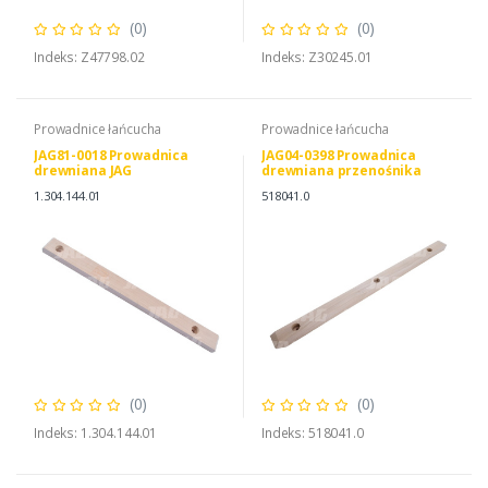
(0)
(0)
Indeks: Z47798.02
Indeks: Z30245.01
Prowadnice łańcucha
Prowadnice łańcucha
JAG81-0018 Prowadnica
JAG04-0398 Prowadnica
drewniana JAG
drewniana przenośnika
pochyłego JAG, CLAAS
1.304.144.01
518041.0
0005180410 0026839990
(0)
(0)
Indeks: 1.304.144.01
Indeks: 518041.0