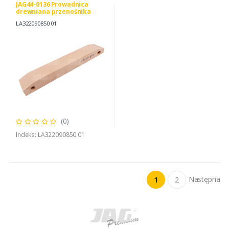
JAG44-0136 Prowadnica
drewniana przenośnika
pochyłego Oryginał AGCO
LA322090850.01
(0)
Indeks: LA322090850.01
Następna
1
2