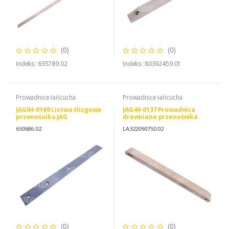
(0)
(0)
Indeks: 635789.02
Indeks: 80392459.01
Prowadnice łańcucha
Prowadnice łańcucha
JAG04-0169 Listwa ślizgowa
JAG44-0137 Prowadnica
przenośnika JAG
drewniana przenośnika
pochyłego JAG
650686.02
LA322090750.02
(0)
(0)