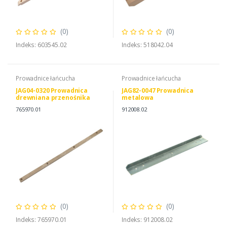
(0)
(0)
Indeks: 603545.02
Indeks: 518042.04
Prowadnice łańcucha
Prowadnice łańcucha
JAG04-0320 Prowadnica
JAG82-0047 Prowadnica
drewniana przenośnika
metalowa
pochyłego JAG, CLAAS
765970.01
912008.02
0007659700
(0)
(0)
Indeks: 765970.01
Indeks: 912008.02