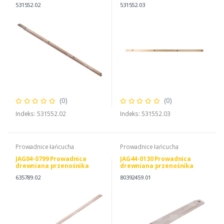
pochyłego JAG
pochyłego, CLAAS
531552.02
531552.03
0005315520
(0)
(0)
Indeks: 531552.02
Indeks: 531552.03
Prowadnice łańcucha
Prowadnice łańcucha
JAG04-0799 Prowadnica
JAG44-0130 Prowadnica
drewniana przenośnika
drewniana przenośnika
pochyłego JAG
pochyłego JAG
635789.02
80392459.01