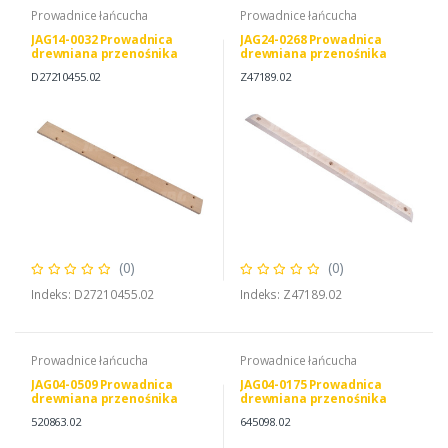
Prowadnice łańcucha
Prowadnice łańcucha
JAG14-0032 Prowadnica
JAG24-0268 Prowadnica
drewniana przenośnika
drewniana przenośnika
pochyłego JAG
pochyłego JAG
D27210455.02
Z47189.02
(0)
(0)
Indeks: D27210455.02
Indeks: Z47189.02
Prowadnice łańcucha
Prowadnice łańcucha
JAG04-0509 Prowadnica
JAG04-0175 Prowadnica
drewniana przenośnika
drewniana przenośnika
pochyłego Oryginał CLAAS,
pochyłego JAG
520863.02
645098.02
CLAAS 0005208630