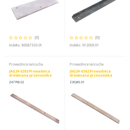
(0)
(0)
Indeks: 86587330.01
Indeks: 912009.01
Prowadnice łańcucha
Prowadnice łańcucha
JAG24-0263 Prowadnica
JAG24-0262 Prowadnica
drewniana przenośnika
drewniana przenośnika
pochyłego JAG
pochyłego JAG
Z47798.02
Z30245.01