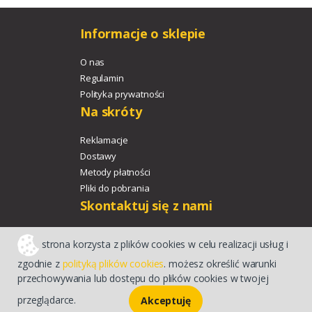
Informacje o sklepie
O nas
Regulamin
Polityka prywatności
Na skróty
Reklamacje
Dostawy
Metody płatności
Pliki do pobrania
Skontaktuj się z nami
+48 533 329 478
strona korzysta z plików cookies w celu realizacji usług i
agroport@agroport.tech
zgodnie z
polityką plików cookies
. możesz określić warunki
przechowywania lub dostępu do plików cookies w twojej
Sklep internetowy CStore
przeglądarce.
Akceptuję