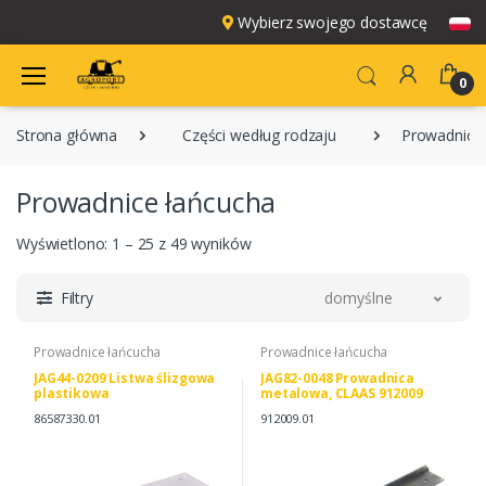
Wybierz swojego dostawcę
0
Strona główna
Części według rodzaju
Prowadnice
Prowadnice łańcucha
Wyświetlono: 1 – 25 z 49 wyników
Filtry
domyślne
Prowadnice łańcucha
Prowadnice łańcucha
JAG44-0209 Listwa ślizgowa
JAG82-0048 Prowadnica
plastikowa
metalowa, CLAAS 912009
0009120090
86587330.01
912009.01