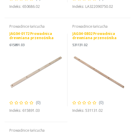
Indeks: 650686.02
Indeks: LA322090750.02
Prowadnice łańcucha
Prowadnice łańcucha
JAG04-0172 Prowadnica
JAG04-0802 Prowadnica
drewniana przenośnika
drewniana przenośnika
pochyłego JAG, CLAAS
pochyłego JAG
615891.03
531131.02
0006158910
(0)
(0)
Indeks: 615891.03
Indeks: 531131.02
Prowadnice łańcucha