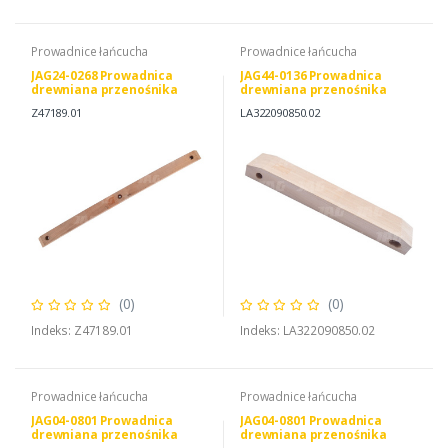
Prowadnice łańcucha
Prowadnice łańcucha
JAG24-0268 Prowadnica
JAG44-0136 Prowadnica
drewniana przenośnika
drewniana przenośnika
pochyłego Oryginał JOHN
pochyłego JAG
Z47189.01
LA322090850.02
DEERE
(0)
(0)
Indeks: Z47189.01
Indeks: LA322090850.02
Prowadnice łańcucha
Prowadnice łańcucha
JAG04-0801 Prowadnica
JAG04-0801 Prowadnica
drewniana przenośnika
drewniana przenośnika