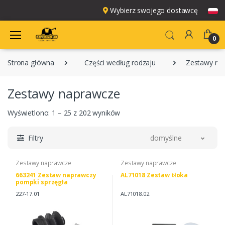
Wybierz swojego dostawcę
0
Strona główna
Części według rodzaju
Zestawy na
Zestawy naprawcze
Wyświetlono: 1 – 25 z 202 wyników
Filtry
domyślne
Zestawy naprawcze
Zestawy naprawcze
663241 Zestaw naprawczy
AL71018 Zestaw tłoka
pompki sprzęgła
227-17.01
AL71018.02