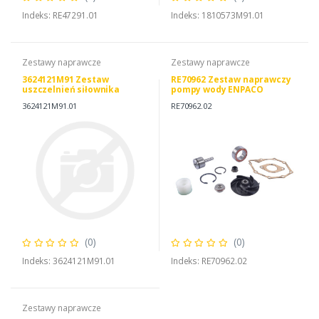
Indeks: RE47291.01
Indeks: 1810573M91.01
Zestawy naprawcze
Zestawy naprawcze
3624121M91 Zestaw
RE70962 Zestaw naprawczy
uszczelnień siłownika
pompy wody ENPACO
wspomagania, MASSEY
3624121M91.01
RE70962.02
FERGUSON 3624121M91
(0)
(0)
Indeks: 3624121M91.01
Indeks: RE70962.02
Zestawy naprawcze