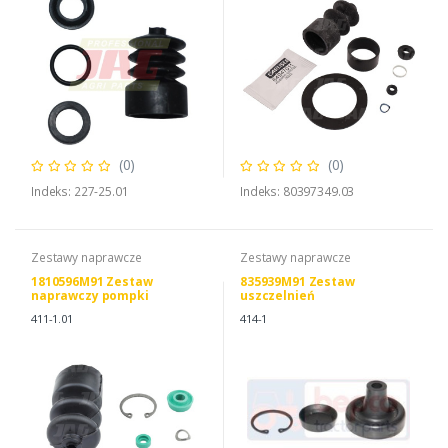
(0)
(0)
Indeks: 227-25.01
Indeks: 80397349.03
Zestawy naprawcze
Zestawy naprawcze
1810596M91 Zestaw
835939M91 Zestaw
naprawczy pompki
uszczelnień
hamulcowej
411-1.01
414-1