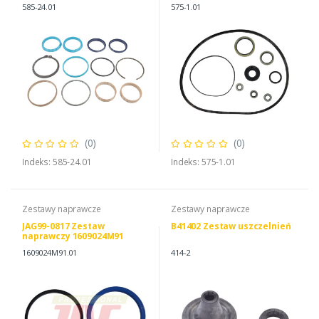
MASSEY FERGUSON
1810529M91, MASSEY
585-24.01
575-1.01
3904124M91
FERGUSON 1810529M91
(0)
(0)
Indeks: 585-24.01
Indeks: 575-1.01
Zestawy naprawcze
Zestawy naprawcze
JAG99-0817 Zestaw
B41402 Zestaw uszczelnień
naprawczy 1609024M91
1609024M91.01
414-2