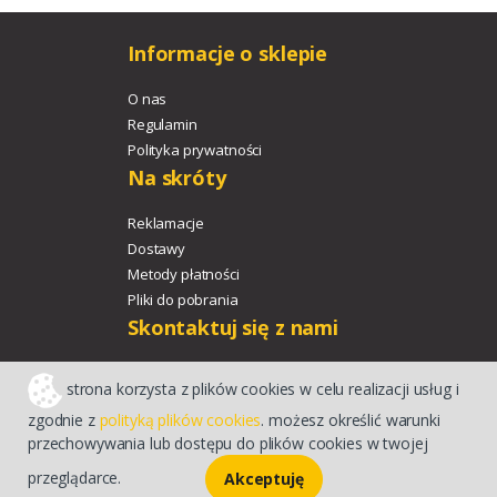
Informacje o sklepie
O nas
Regulamin
Polityka prywatności
Na skróty
Reklamacje
Dostawy
Metody płatności
Pliki do pobrania
Skontaktuj się z nami
+48 533 329 478
strona korzysta z plików cookies w celu realizacji usług i
agroport@agroport.tech
zgodnie z
polityką plików cookies
. możesz określić warunki
przechowywania lub dostępu do plików cookies w twojej
Sklep internetowy CStore
przeglądarce.
Akceptuję