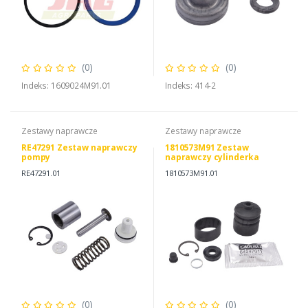
(0)
(0)
Indeks: 1609024M91.01
Indeks: 414-2
Zestawy naprawcze
Zestawy naprawcze
RE47291 Zestaw naprawczy
1810573M91 Zestaw
pompy
naprawczy cylinderka
hamulcowego CARLISLE
RE47291.01
1810573M91.01
(0)
(0)