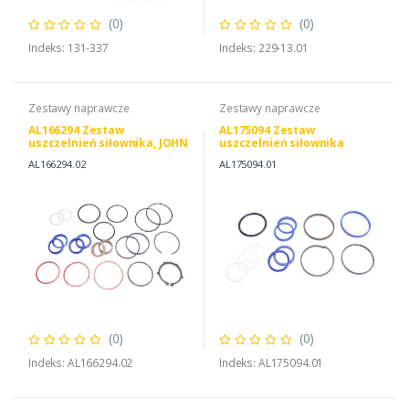
(0)
(0)
Indeks: 131-337
Indeks: 229-13.01
Zestawy naprawcze
Zestawy naprawcze
AL166294 Zestaw
AL175094 Zestaw
uszczelnień siłownika, JOHN
uszczelnień siłownika
DEERE AL166294 AL114016
skrętu, JOHN DEERE
AL166294.02
AL175094.01
AL175094 AL160150
(0)
(0)
Indeks: AL166294.02
Indeks: AL175094.01