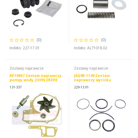
(0)
(0)
Indeks: 227-17.01
Indeks: AL71018.02
Zestawy naprawcze
Zestawy naprawcze
RE10967 Zestaw naprawczy
JAG99-1149 Zestaw
pompy wody, JOHN DEERE
naprawczy wycisku
RE10967 RE524413
sprzęgła JAG
131-337
229-13.01