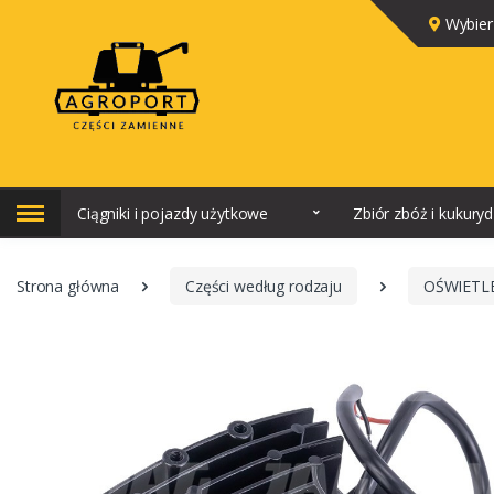
Wybier
Ciągniki i pojazdy użytkowe
Zbiór zbóż i kukury
Strona główna
Części według rodzaju
OŚWIETL