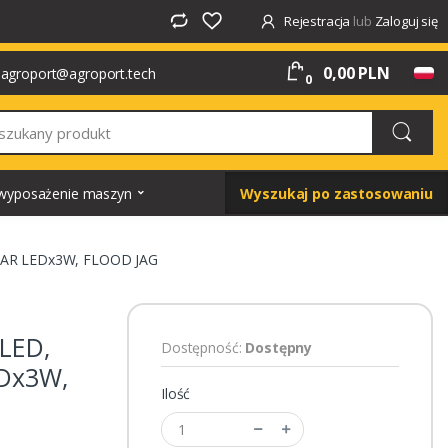
Rejestracja
lub
Zaloguj się
0,00 PLN
agroport@agroport.tech
0
i wyposażenie maszyn
Wyszukaj po zastosowaniu
STAR LEDx3W, FLOOD JAG
LED,
Dostępność:
Dostępny
EDx3W,
Ilość