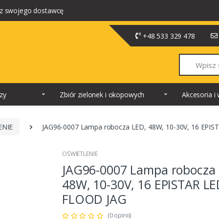
z swojego dostawcę
+48 533 329 478
Szukaj
dzy
Zbiór zielonek i okopowych
Akcesoria 
ENIE
JAG96-0007 Lampa robocza LED, 48W, 10-30V, 16 EPI
OŚWIETLENIE
JAG96-0007 Lampa robocza 
48W, 10-30V, 16 EPISTAR L
FLOOD JAG
(0 opinii)