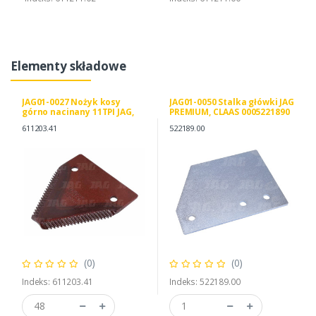
Elementy składowe
JAG01-0027 Nożyk kosy
JAG01-0050 Stalka główki JAG
górno nacinany 11TPI JAG,
PREMIUM, CLAAS 0005221890
CLAAS 0006112031
611203.41
522189.00
0007679360
(0)
(0)
Indeks: 611203.41
Indeks: 522189.00