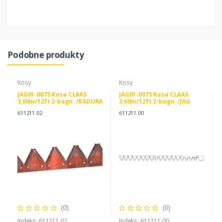
Podobne produkty
Kosy
Kosy
JAG01-0075 Kosa CLAAS
JAG01-0075 Kosa CLAAS
3,60m/12ft 2-bagn. /RADURA
3,60m/12ft 2-bagn. /JAG
sections/ kpl. JAG PREMIUM,
sections/ kpl. JAG PREMIUM,
611211.02
611211.00
CLAAS 0006112112
CLAAS 0006112112
(0)
(0)
Indeks: 611211.02
Indeks: 611211.00