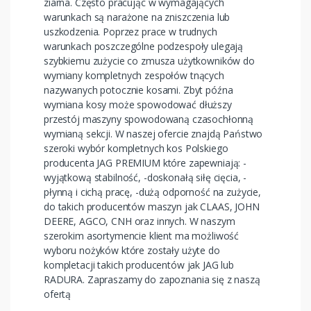
ziarna. Często pracując w wymagających
warunkach są narażone na zniszczenia lub
uszkodzenia. Poprzez prace w trudnych
warunkach poszczególne podzespoły ulegają
szybkiemu zużycie co zmusza użytkowników do
wymiany kompletnych zespołów tnących
nazywanych potocznie kosami. Zbyt późna
wymiana kosy może spowodować dłuższy
przestój maszyny spowodowaną czasochłonną
wymianą sekcji. W naszej ofercie znajdą Państwo
szeroki wybór kompletnych kos Polskiego
producenta JAG PREMIUM które zapewniają: -
wyjątkową stabilność, -doskonałą siłę cięcia, -
płynną i cichą pracę, -dużą odporność na zużycie,
do takich producentów maszyn jak CLAAS, JOHN
DEERE, AGCO, CNH oraz innych. W naszym
szerokim asortymencie klient ma możliwość
wyboru nożyków które zostały użyte do
kompletacji takich producentów jak JAG lub
RADURA. Zapraszamy do zapoznania się z naszą
ofertą