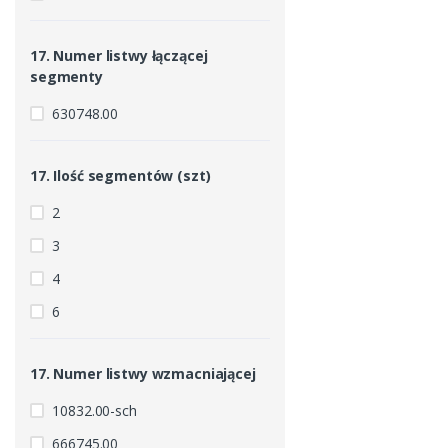
17. Numer listwy łączącej
segmenty
630748.00
17. Ilość segmentów (szt)
2
3
4
6
17. Numer listwy wzmacniającej
10832.00-sch
666745.00