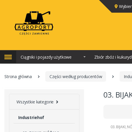
Wybier
Ciągniki i pojazdy użytkowe
Zbiór zbóż i kukury
Strona główna
Części według producentów
Indu
03. BIJ
Wszystkie kategorie
Industriehof
03. BIJAKI, 