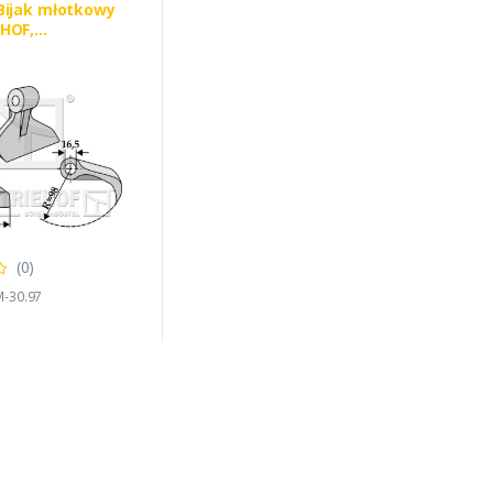
Bijak młotkowy
HOF,
HOF 63-RM-30
RI 8300045
(0)
M-30.97