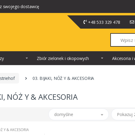
z swojego dostawcę
+48 533 329 478
Szukaj
dzy
Zbiór zielonek i okopowych
Akcesoria 
striehof
03. BIJAKI, NÓŻ Y & AKCESORIA
AKI, NÓŻ Y & AKCESORIA
domyślne
Pokazuj 
NÓŻ Y & AKCESORIA