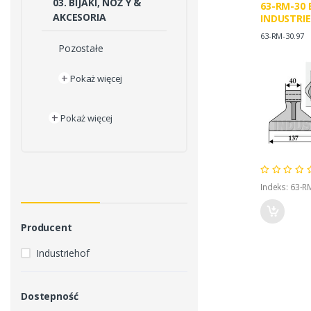
03. BIJAKI, NÓŻ Y &
63-RM-30 
AKCESORIA
INDUSTRIE
INDUSTRIE
63-RM-30.97
BREVIGLIE
Pozostałe
+
Pokaż więcej
+
Pokaż więcej
Indeks: 63-R
Producent
Industriehof
Dostepność