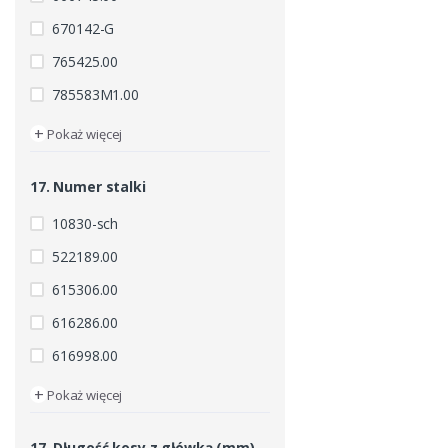
670142-G
765425.00
785583M1.00
+
Pokaż więcej
17. Numer stalki
10830-sch
522189.00
615306.00
616286.00
616998.00
+
Pokaż więcej
17. Długość kosy z główką (mm)