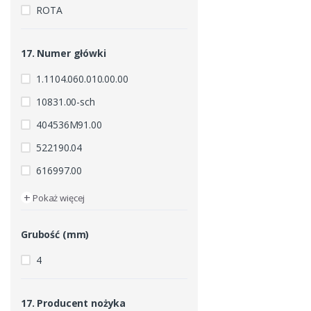
ROTA
17. Numer główki
1.1104.060.010.00.00
10831.00-sch
404536M91.00
522190.04
616997.00
+
Pokaż więcej
Grubość (mm)
4
17. Producent nożyka