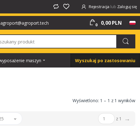
Rejestracja
lub
Zaloguj się
0,00 PLN
agroport@agroport.tech
0
i wyposażenie maszyn
Wyszukaj po zastosowaniu
Wyświetlono: 1 – 1 z 1 wyników
→
25
z 1