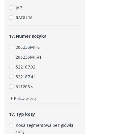
JAG
RADURA
17. Numer nożyka
206236M1-S
206236M1.41
522187.02
522187.41
611203-s
+
Pokaż więcej
17. Typ kosy
Kosa segmentowa bez główki
kosy