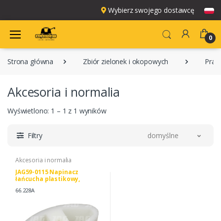
Wybierz swojego dostawcę
0
Strona główna
Zbiór zielonek i okopowych
Pras
Akcesoria i normalia
Wyświetlono: 1 – 1 z 1 wyników
Filtry
domyślne
Akcesoria i normalia
JAG59-0115 Napinacz
łańcucha plastikowy,
WELGER 0934.99.01.00
66.228A
1705.25.06.01