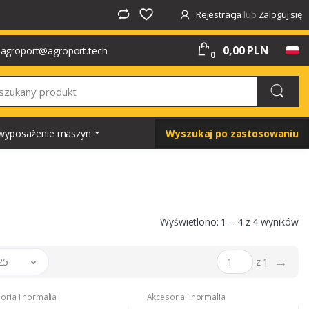
Rejestracja
lub
Zaloguj się
0,00 PLN
agroport@agroport.tech
0
i wyposażenie maszyn
Wyszukaj po zastosowaniu
Wyświetlono: 1 – 4 z 4 wyników
→
25
z 1
oria i normalia
Akcesoria i normalia