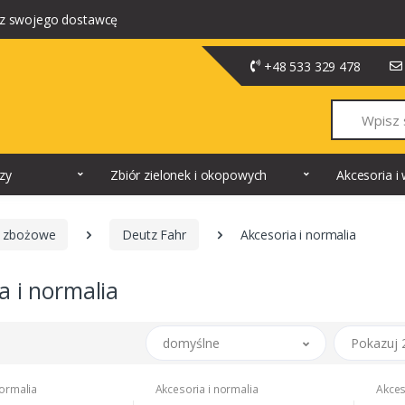
z swojego dostawcę
+48 533 329 478
Szukaj
dzy
Zbiór zielonek i okopowych
Akcesoria 
 zbożowe
Deutz Fahr
Akcesoria i normalia
a i normalia
domyślne
Pokazuj 
normalia
Akcesoria i normalia
Akces