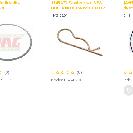
Podkładka
1145472 Zawleczka, NEW
JAG9
wa
HOLLAND 80740591 DEUTZ
dyst
FAHR 1145472
DEU
1145472.01
51-2
0423
(0)
(0)
2963.01
Indeks: 1145472.01
Indek