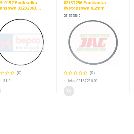
9-0157 Podkładka
02137256 Podkładka
ansowa 02232963,
dystansowa 0,2mm
TZ FAHR 02232963
02137256.01
1432
(0)
(0)
s: 51-2
Indeks: 02137256.01