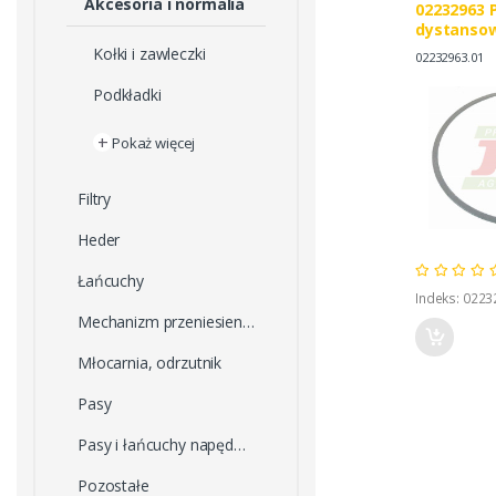
Akcesoria i normalia
02232963 
dystanso
Kołki i zawleczki
02232963.01
Podkładki
+
Pokaż więcej
Filtry
Heder
Łańcuchy
Indeks: 0223
Mechanizm przeniesienia napędu
Młocarnia, odrzutnik
Pasy
Pasy i łańcuchy napędowe
Pozostałe