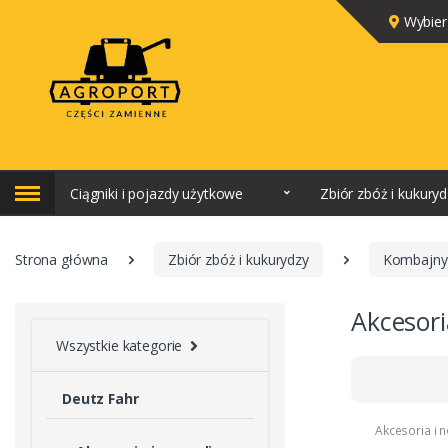
Wybier
Ciągniki i pojazdy użytkowe
Zbiór zbóż i kukury
Strona główna
Zbiór zbóż i kukurydzy
Kombajny
Akcesori
Wszystkie kategorie
Deutz Fahr
Akcesoria i 