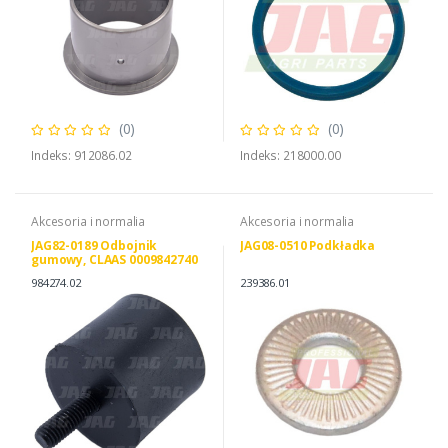
(0)
(0)
Indeks: 912086.02
Indeks: 218000.00
Akcesoria i normalia
Akcesoria i normalia
JAG82-0189 Odbojnik
JAG08-0510 Podkładka
gumowy, CLAAS 0009842740
984274.02
239386.01