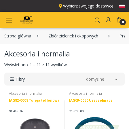
Wybierz swojego dostawcę
0
Strona główna
Zbiór zielonek i okopowych
Prze
Akcesoria i normalia
Wyświetlono: 1 – 11 z 11 wyników
Filtry
domyślne
Akcesoria i normalia
Akcesoria i normalia
JAG82-0008 Tuleja teflonowa
JAG09-0050 Uszczelniacz
912086.02
218000.00