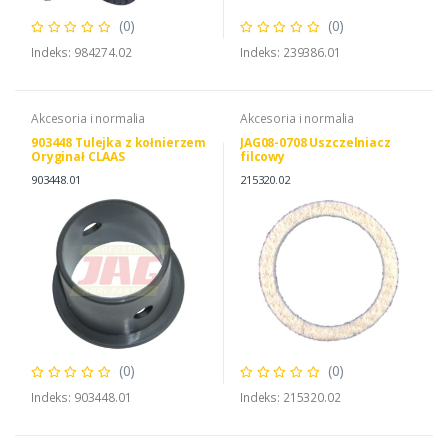
(0)
(0)
Indeks: 984274.02
Indeks: 239386.01
Akcesoria i normalia
Akcesoria i normalia
903448 Tulejka z kołnierzem
JAG08-0708 Uszczelniacz
Oryginał CLAAS
filcowy
903448.01
215320.02
(0)
(0)
Indeks: 903448.01
Indeks: 215320.02