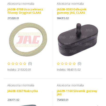
Akcesoria i normalia
Akcesoria i normalia
JAG08-0708 Uszczelniacz
JAG08-0593 Odbojnik
filcowy Oryginał CLAAS
gumowy JAG, CLAAS
0009843150 2605353
215320.01
984315.02
(0)
(0)
Indeks: 215320.01
Indeks: 984315.02
Akcesoria i normalia
Akcesoria i normalia
JAG08-0367 Nakrętka
JAG99-1160 Siłownik gazowy
JAG
236171.02
754503.01