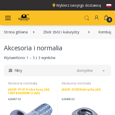
Wybierz swojego dostawcę
0
Strona główna
Zbiór zbóż i kukurydzy
Kombajny
Akcesoria i normalia
Wyświetlono: 1 – 3 z 3 wyników
Filtry
domyślne
Akcesoria i normalia
Akcesoria i normalia
JAG01-0141 Śruba kosy JAG,
JAG01-0180 Nakrętka JAG
CNH 84429099 CLAAS
0006264071
626407.02
626408.02