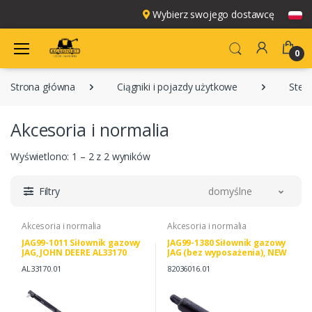
Wybierz swojego dostawcę
0
Strona główna
Ciągniki i pojazdy użytkowe
Steyr
Akcesoria i normalia
Wyświetlono: 1 – 2 z 2 wyników
Filtry
domyślne
Akcesoria i normalia
Akcesoria i normalia
JAG99-1011 Siłownik gazowy
JAG99-1380 Siłownik gazowy
JAG, JOHN DEERE AL33170
JAG (bez wyposażenia), NEW
CNH 3225465R1
HOLLAND 82036016 87710003
AL33170.01
82036016.01