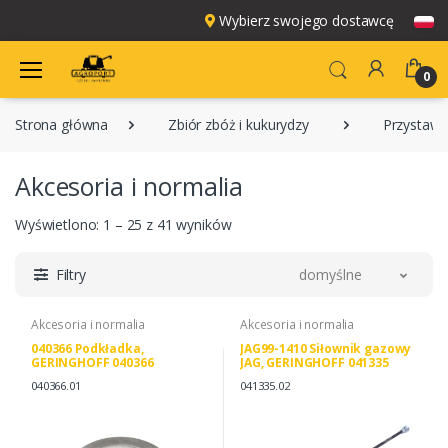
Wybierz swojego dostawcę
0
Strona główna
Zbiór zbóż i kukurydzy
Przystawk
Akcesoria i normalia
Wyświetlono: 1 – 25 z 41 wyników
Filtry
domyślne
Akcesoria i normalia
Akcesoria i normalia
040366 Podkładka,
JAG99-1410 Siłownik gazowy
GERINGHOFF 040366
JAG, GERINGHOFF 041335
040366.01
041335.02