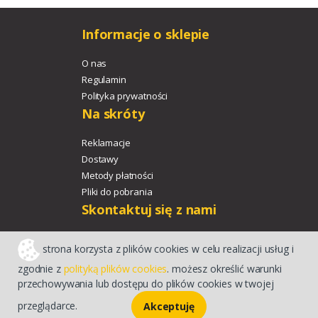
Informacje o sklepie
O nas
Regulamin
Polityka prywatności
Na skróty
Reklamacje
Dostawy
Metody płatności
Pliki do pobrania
Skontaktuj się z nami
+48 533 329 478
strona korzysta z plików cookies w celu realizacji usług i
agroport@agroport.tech
zgodnie z
polityką plików cookies
. możesz określić warunki
przechowywania lub dostępu do plików cookies w twojej
Sklep internetowy CStore
przeglądarce.
Akceptuję