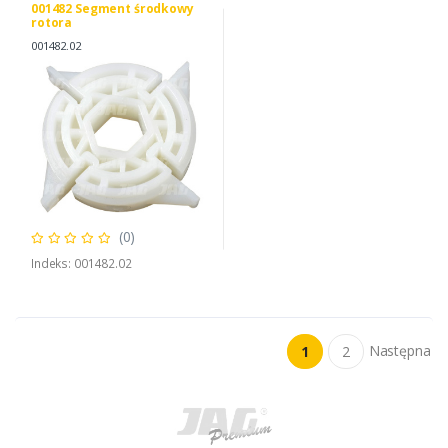
001482 Segment środkowy
rotora
001482.02
(0)
Indeks: 001482.02
Następna
1
2