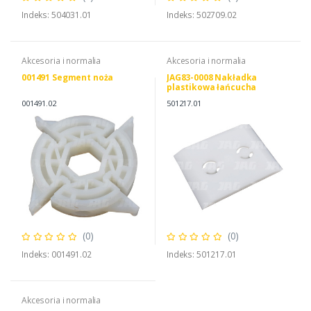
Indeks: 504031.01
Indeks: 502709.02
Akcesoria i normalia
Akcesoria i normalia
001491 Segment noża
JAG83-0008 Nakładka
plastikowa łańcucha
001491.02
501217.01
(0)
(0)
Indeks: 001491.02
Indeks: 501217.01
Akcesoria i normalia