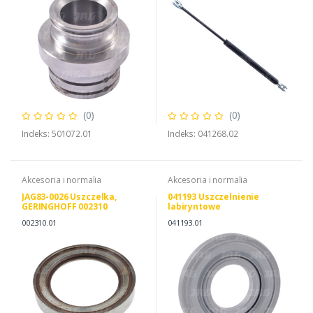
(0)
(0)
Indeks: 501072.01
Indeks: 041268.02
Akcesoria i normalia
Akcesoria i normalia
JAG83-0026 Uszczelka,
041193 Uszczelnienie
GERINGHOFF 002310
labiryntowe
002310.01
041193.01