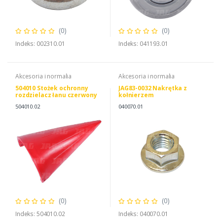
(0)
(0)
Indeks: 002310.01
Indeks: 041193.01
Akcesoria i normalia
Akcesoria i normalia
504010 Stożek ochronny
JAG83-0032 Nakrętka z
rozdzielacz łanu czerwony
kołnierzem
rozstaw 75cm
504010.02
040070.01
(0)
(0)
Indeks: 504010.02
Indeks: 040070.01