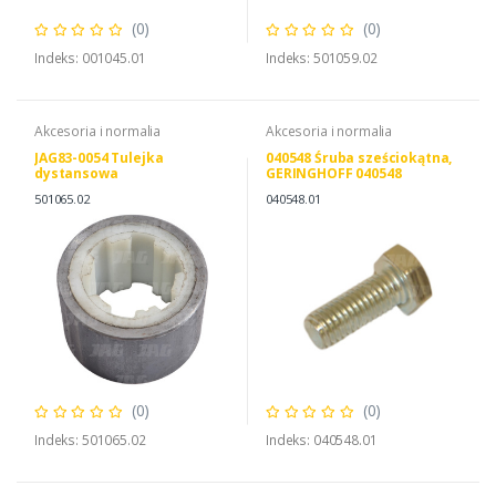
(0)
(0)
Indeks: 001045.01
Indeks: 501059.02
Akcesoria i normalia
Akcesoria i normalia
JAG83-0054 Tulejka
040548 Śruba sześciokątna,
dystansowa
GERINGHOFF 040548
501065.02
040548.01
(0)
(0)
Indeks: 501065.02
Indeks: 040548.01