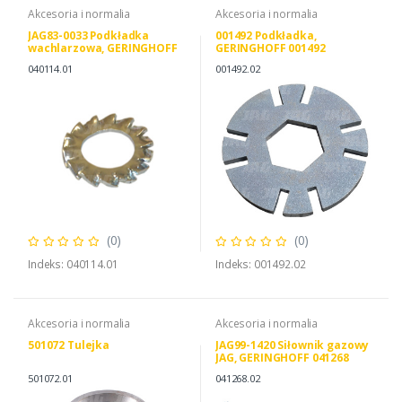
Akcesoria i normalia
Akcesoria i normalia
JAG83-0033 Podkładka
001492 Podkładka,
wachlarzowa, GERINGHOFF
GERINGHOFF 001492
040114
040114.01
001492.02
(0)
(0)
Indeks: 040114.01
Indeks: 001492.02
Akcesoria i normalia
Akcesoria i normalia
501072 Tulejka
JAG99-1420 Siłownik gazowy
JAG, GERINGHOFF 041268
501072.01
041268.02