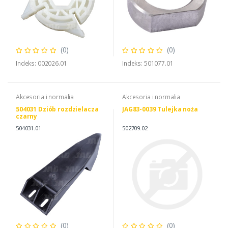
(0)
(0)
Indeks: 002026.01
Indeks: 501077.01
Akcesoria i normalia
Akcesoria i normalia
504031 Dziób rozdzielacza
JAG83-0039 Tulejka noża
czarny
504031.01
502709.02
(0)
(0)