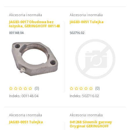
Akcesoria i normalia
Akcesoria i normalia
JAG83-0017 Obudowa bez
JAG83-0051 Tulejka
łożyska, GERINGHOFF 001148
001148.04
502716.02
(0)
(0)
Indeks: 001148.04
Indeks: 502716.02
Akcesoria i normalia
Akcesoria i normalia
JAG83-0051 Tulejka
041268 Siłownik gazowy
Oryginał GERINGHOFF