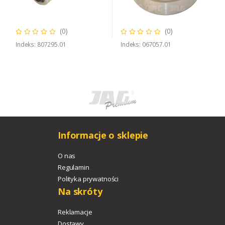
(0)
(0)
Indeks: 807295.01
Indeks: 067057.01
Informacje o sklepie
O nas
Regulamin
Polityka prywatności
Na skróty
Reklamacje
Dostawy