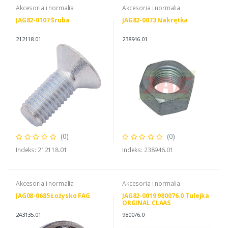
Akcesoria i normalia
Akcesoria i normalia
JAG82-0107 Śruba
JAG82-0073 Nakrętka
212118.01
238946.01
(0)
(0)
Indeks: 212118.01
Indeks: 238946.01
Akcesoria i normalia
Akcesoria i normalia
JAG08-0685 Łożysko FAG
JAG82-0019 980076.0 Tulejka
ORGINAL CLAAS
243135.01
980076.0