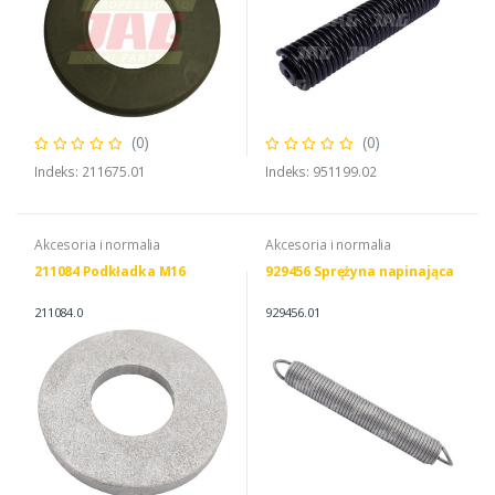
(0)
(0)
Indeks: 211675.01
Indeks: 951199.02
Akcesoria i normalia
Akcesoria i normalia
211084 Podkładka M16
929456 Sprężyna napinająca
211084.0
929456.01