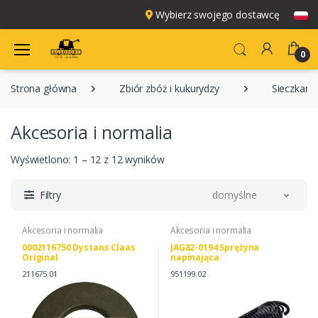
Wybierz swojego dostawcę
0
Strona główna
Zbiór zbóż i kukurydzy
Sieczkarni
Akcesoria i normalia
Wyświetlono: 1 – 12 z 12 wyników
Filtry
domyślne
Akcesoria i normalia
Akcesoria i normalia
0002116750 Dystans Claas
JAG82-0194 Sprężyna
Original
napinająca
211675.01
951199.02