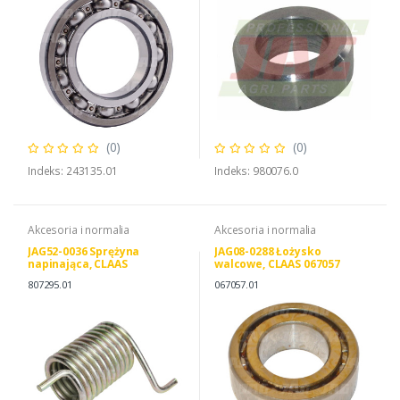
(0)
(0)
Indeks: 243135.01
Indeks: 980076.0
Akcesoria i normalia
Akcesoria i normalia
JAG52-0036 Sprężyna
JAG08-0288 Łożysko
napinająca, CLAAS
walcowe, CLAAS 067057
0008072950
0000670570
807295.01
067057.01