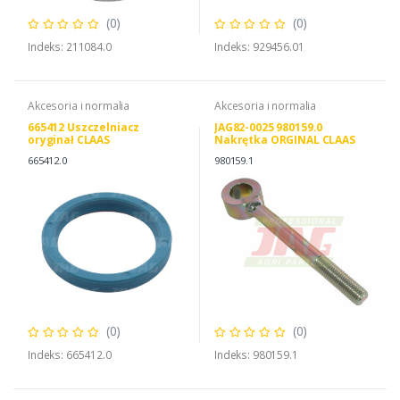
(0)
(0)
Indeks: 211084.0
Indeks: 929456.01
Akcesoria i normalia
Akcesoria i normalia
665412 Uszczelniacz
JAG82-0025 980159.0
oryginał CLAAS
Nakrętka ORGINAL CLAAS
665412.0
980159.1
(0)
(0)
Indeks: 665412.0
Indeks: 980159.1