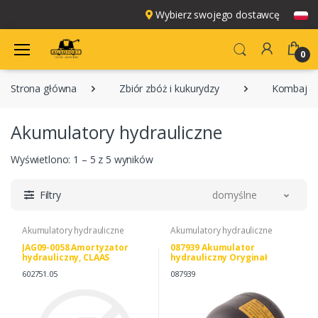
Wybierz swojego dostawcę
0
Strona główna
Zbiór zbóż i kukurydzy
Kombajny
Akumulatory hydrauliczne
Wyświetlono: 1 – 5 z 5 wyników
Filtry
domyślne
Akumulatory hydrauliczne
Akumulatory hydrauliczne
JAG09-0058 Amortyzator
087939 Akumulator
hydrauliczny, CLAAS
hydrauliczny Oryginał
0006027510 0002119260
CLAAS 60 Bar/0.75L
602751.05
087939