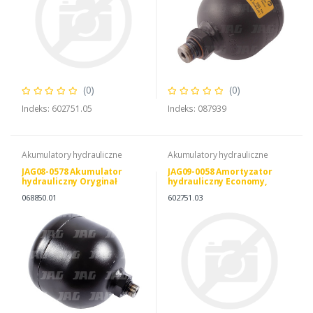
(0)
(0)
Indeks: 602751.05
Indeks: 087939
Akumulatory hydrauliczne
Akumulatory hydrauliczne
JAG08-0578 Akumulator
JAG09-0058 Amortyzator
hydrauliczny Oryginał
hydrauliczny Economy,
CLAAS 40 Bar/0,75L
CLAAS 0006027510
068850.01
602751.03
0002119260