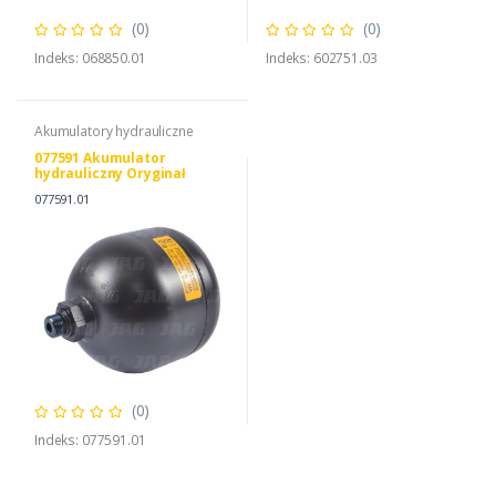
(0)
(0)
Indeks: 068850.01
Indeks: 602751.03
Akumulatory hydrauliczne
077591 Akumulator
hydrauliczny Oryginał
CLAAS 80 Bar/0,75L
077591.01
(0)
Indeks: 077591.01