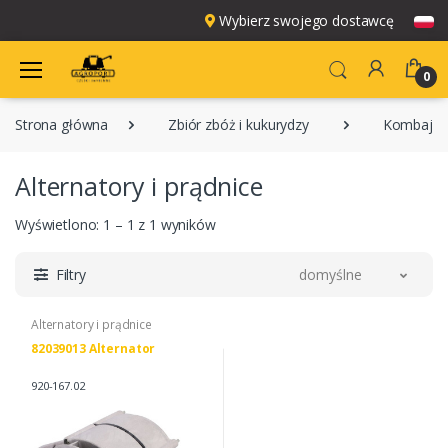
Wybierz swojego dostawcę
0
Strona główna
Zbiór zbóż i kukurydzy
Kombajny
Alternatory i prądnice
Wyświetlono: 1 – 1 z 1 wyników
Filtry
domyślne
Alternatory i prądnice
82039013 Alternator
920-167.02