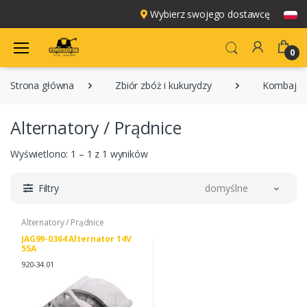
Wybierz swojego dostawcę
0
Strona główna
Zbiór zbóż i kukurydzy
Kombajny
Alternatory / Prądnice
Wyświetlono: 1 – 1 z 1 wyników
Filtry
domyślne
Alternatory / Prądnice
JAG99-0364 Alternator 14V
55A
920-34.01