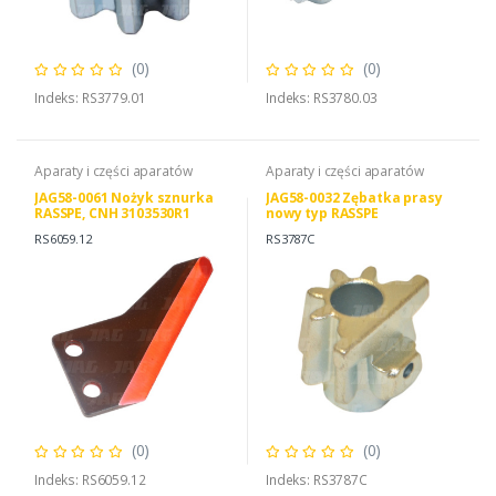
(0)
(0)
Indeks: RS3779.01
Indeks: RS3780.03
Aparaty i części aparatów
Aparaty i części aparatów
JAG58-0061 Nożyk sznurka
JAG58-0032 Zębatka prasy
RASSPE, CNH 3103530R1
nowy typ RASSPE
DEUTZ FAHR 06581848
RS6059.12
RS3787C
(0)
(0)
Indeks: RS6059.12
Indeks: RS3787C