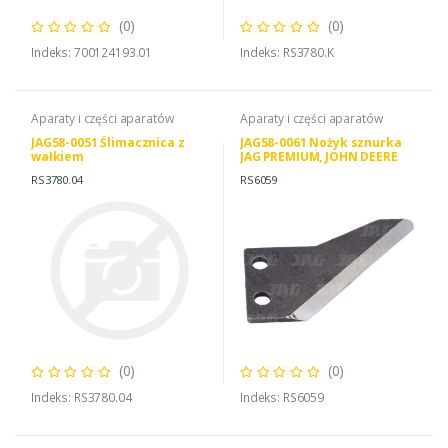
(0)
(0)
Indeks: 700124193.01
Indeks: RS3780.K
Aparaty i części aparatów
Aparaty i części aparatów
JAG58-0051 Ślimacznica z
JAG58-0061 Nożyk sznurka
wałkiem
JAG PREMIUM, JOHN DEERE
DC18239 DEUTZ FAHR
RS3780.04
RS6059
06581848
(0)
(0)
Indeks: RS3780.04
Indeks: RS6059