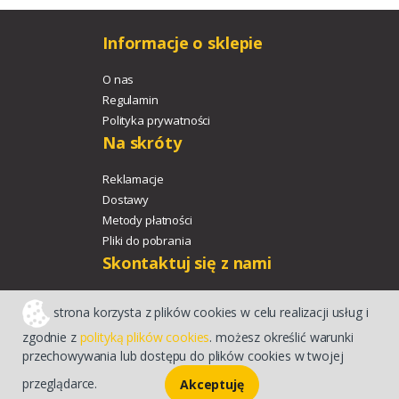
Informacje o sklepie
O nas
Regulamin
Polityka prywatności
Na skróty
Reklamacje
Dostawy
Metody płatności
Pliki do pobrania
Skontaktuj się z nami
+48 533 329 478
strona korzysta z plików cookies w celu realizacji usług i
agroport@agroport.tech
zgodnie z
polityką plików cookies
. możesz określić warunki
przechowywania lub dostępu do plików cookies w twojej
Sklep internetowy CStore
przeglądarce.
Akceptuję