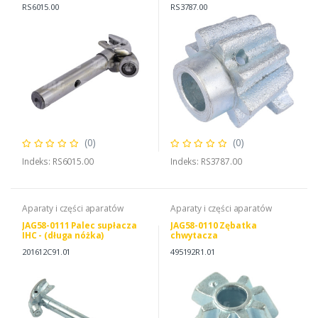
RS6015 CASE IH 3103548R1
IH 3103549R1 RASSPE
RS6015.00
RS3787.00
RS3787A
(0)
(0)
Indeks: RS6015.00
Indeks: RS3787.00
Aparaty i części aparatów
Aparaty i części aparatów
JAG58-0111 Palec supłacza
JAG58-0110 Zębatka
IHC - (długa nóżka)
chwytacza
201612C91.01
495192R1.01