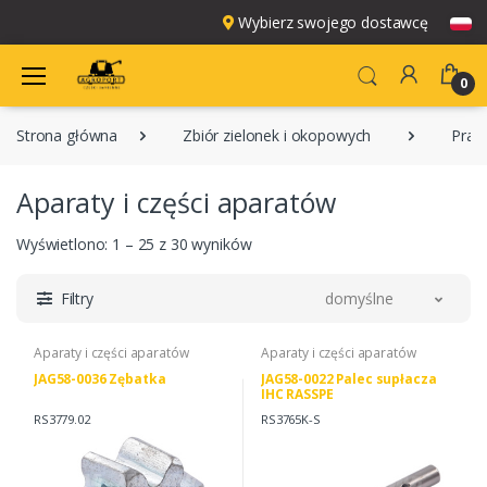
Wybierz swojego dostawcę
0
Strona główna
Zbiór zielonek i okopowych
Pras
Aparaty i części aparatów
Wyświetlono: 1 – 25 z 30 wyników
Filtry
domyślne
Aparaty i części aparatów
Aparaty i części aparatów
JAG58-0036 Zębatka
JAG58-0022 Palec supłacza
IHC RASSPE
RS3779.02
RS3765K-S