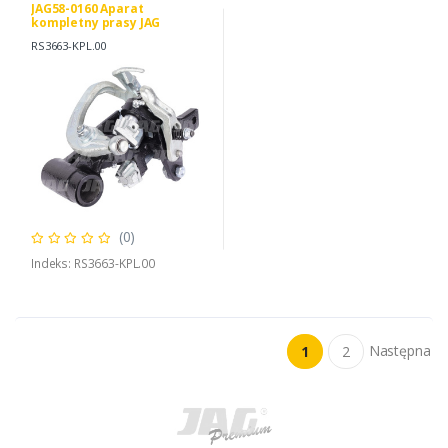
JAG58-0160 Aparat
kompletny prasy JAG
PREMIUM, RASSPE RS3663B
RS3663-KPL.00
RS3663BK317
(0)
Indeks: RS3663-KPL.00
Następna
1
2