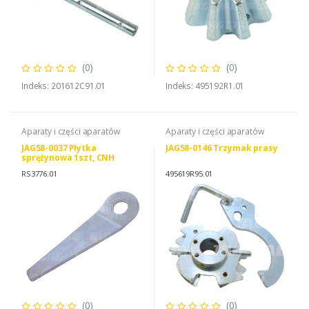
(0)
(0)
Indeks: 201612C91.01
Indeks: 495192R1.01
Aparaty i części aparatów
Aparaty i części aparatów
JAG58-0037 Płytka
JAG58-0146 Trzymak prasy
sprężynowa 1szt, CNH
3103547R1 DEUTZ FAHR
RS3776.01
495619R95.01
06250816
(0)
(0)