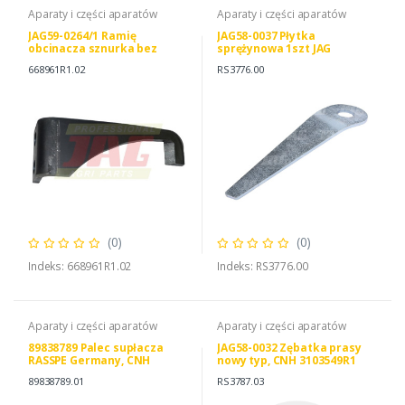
Aparaty i części aparatów
Aparaty i części aparatów
JAG59-0264/1 Ramię
JAG58-0037 Płytka
obcinacza sznurka bez
sprężynowa 1szt JAG
nożyka, CASE IH 754949R1
PREMIUM, CNH 3103547R1
668961R1.02
RS3776.00
668961R1
DEUTZ FAHR 06250816
(0)
(0)
Indeks: 668961R1.02
Indeks: RS3776.00
Aparaty i części aparatów
Aparaty i części aparatów
89838789 Palec supłacza
JAG58-0032 Zębatka prasy
RASSPE Germany, CNH
nowy typ, CNH 3103549R1
700741640 89838789
38352060
89838789.01
RS3787.03