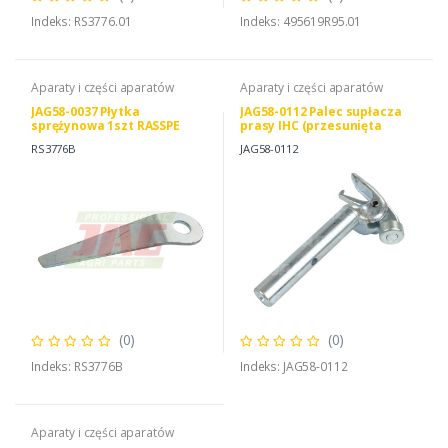
Indeks: RS3776.01
Indeks: 495619R95.01
Aparaty i części aparatów
Aparaty i części aparatów
JAG58-0037 Płytka
JAG58-0112 Palec supłacza
sprężynowa 1szt RASSPE
prasy IHC (przesunięta
główka)
RS3776B
JAG58-0112
(0)
(0)
Indeks: RS3776B
Indeks: JAG58-0112
Aparaty i części aparatów