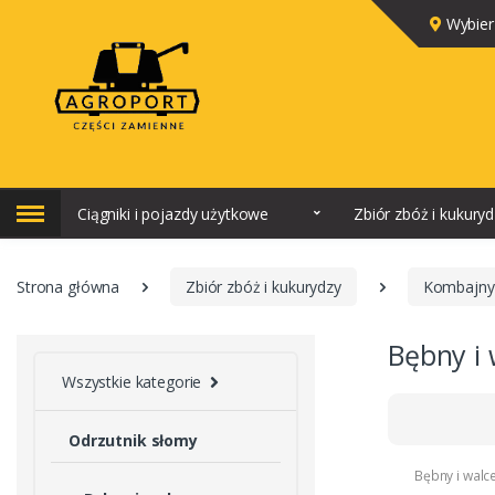
Wybier
Ciągniki i pojazdy użytkowe
Zbiór zbóż i kukury
Strona główna
Zbiór zbóż i kukurydzy
Kombajny
Bębny i 
Wszystkie kategorie
Odrzutnik słomy
Bębny i walc