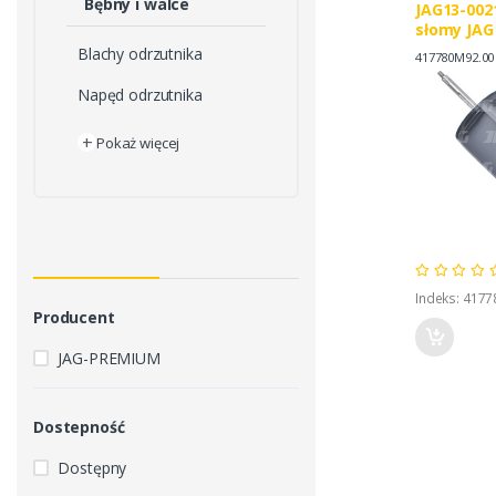
Bębny i walce
JAG13-002
słomy JAG
MASSEY F
Blachy odrzutnika
417780M92.00
417780M9
Napęd odrzutnika
+
Pokaż więcej
Indeks: 417
Producent
JAG-PREMIUM
Dostepność
Dostępny