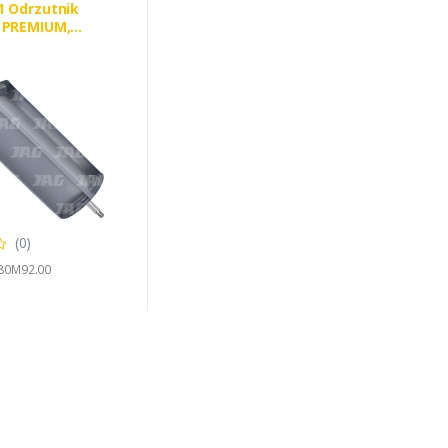
1 Odrzutnik
 PREMIUM,
ERGUSON
2
(0)
780M92.00