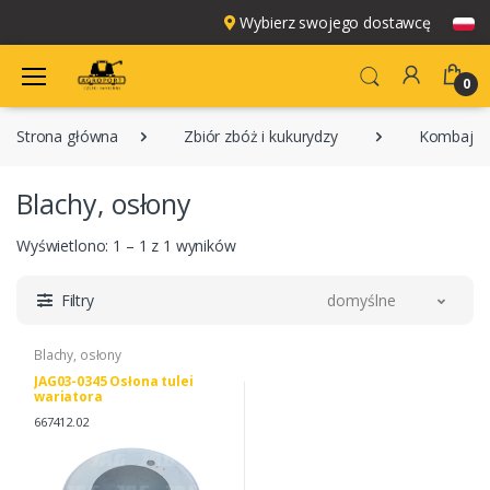
Wybierz swojego dostawcę
0
Strona główna
Zbiór zbóż i kukurydzy
Kombajny
Blachy, osłony
Wyświetlono: 1 – 1 z 1 wyników
Filtry
domyślne
Blachy, osłony
JAG03-0345 Osłona tulei
wariatora
667412.02