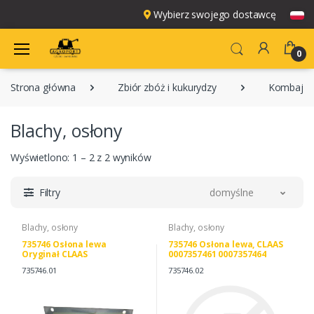
Wybierz swojego dostawcę
0
Strona główna
Zbiór zbóż i kukurydzy
Kombajny
Blachy, osłony
Wyświetlono: 1 – 2 z 2 wyników
Filtry
domyślne
Blachy, osłony
Blachy, osłony
735746 Osłona lewa
735746 Osłona lewa, CLAAS
Oryginał CLAAS
0007357461 0007357464
735746.01
735746.02