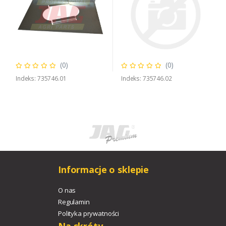
(0)
(0)
Indeks: 735746.01
Indeks: 735746.02
Informacje o sklepie
O nas
Regulamin
Polityka prywatności