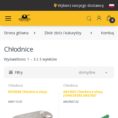
Wybierz swojego dostawcę
0
Strona główna
Zbiór zbóż i kukurydzy
Kombajny
Chłodnice
Wyświetlono: 1 – 3 z 3 wyników
Filtry
domyślne
Chłodnice
Chłodnice
RE59298 Chłodnica oleju
AR67607 Chłodnica oleju,
JOHN DEERE AR67607
RE12261
6097-15.01
AR67607.02