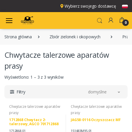
Wybierz swojego dostawcę
0
Strona główna
Zbiór zielonek i okopowych
Pras
Chwytacze talerzowe aparatów
prasy
Wyświetlono: 1 – 3 z 3 wyników
Filtry
domyślne
Chwytacze talerzowe aparatów
Chwytacze talerzowe aparatów
prasy
prasy
1712868 Chwytacz 2-
JAG58-0116 Oczyszczacz MF
talerzowy, AGCO 701712868
1712868
1712868.01
151483M95.01