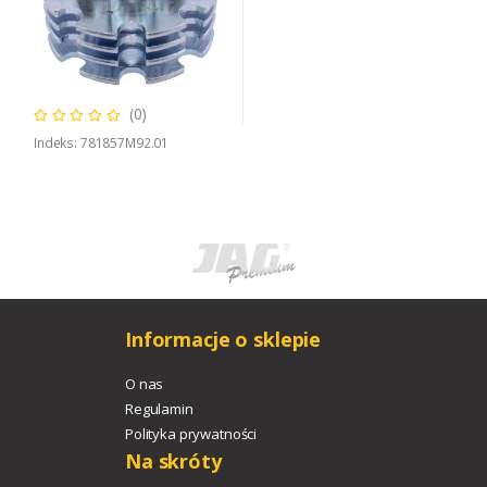
(0)
Indeks: 781857M92.01
Informacje o sklepie
O nas
Regulamin
Polityka prywatności
Na skróty