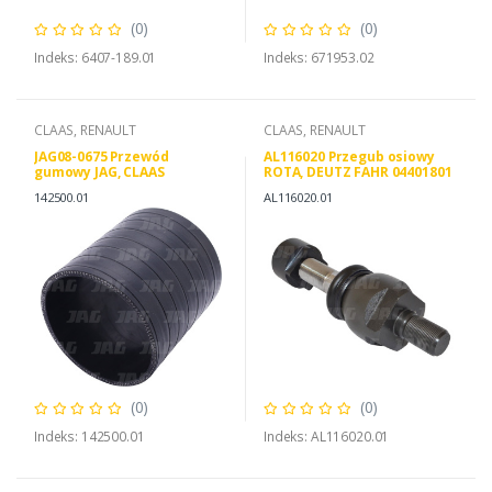
(0)
(0)
Indeks: 6407-189.01
Indeks: 671953.02
CLAAS, RENAULT
CLAAS, RENAULT
JAG08-0675 Przewód
AL116020 Przegub osiowy
gumowy JAG, CLAAS
ROTA, DEUTZ FAHR 04401801
000142500 0001425010
JOHN DEERE AL116020
142500.01
AL116020.01
(0)
(0)
Indeks: 142500.01
Indeks: AL116020.01