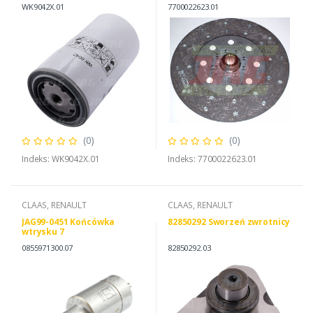
P95-9291
WK9042X.01
7700022623.01
(0)
(0)
Indeks: WK9042X.01
Indeks: 7700022623.01
CLAAS, RENAULT
CLAAS, RENAULT
JAG99-0451 Końcówka
82850292 Sworzeń zwrotnicy
wtrysku 7
0855971300.07
82850292.03