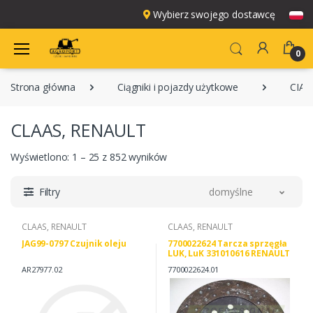
Wybierz swojego dostawcę
0
Strona główna
Ciągniki i pojazdy użytkowe
CIĄG
CLAAS, RENAULT
Wyświetlono: 1 – 25 z 852 wyników
Filtry
domyślne
CLAAS, RENAULT
CLAAS, RENAULT
JAG99-0797 Czujnik oleju
7700022624 Tarcza sprzęgła
LUK, LuK 331010616 RENAULT
7700022624
AR27977.02
7700022624.01