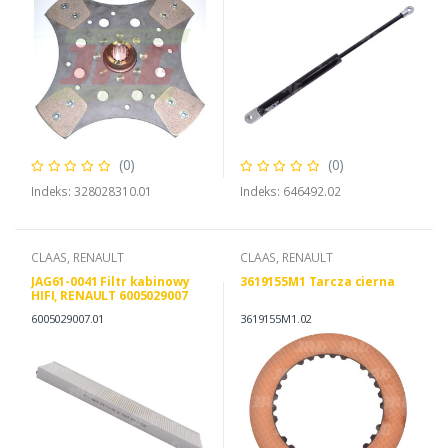
(0)
(0)
Indeks: 328028310.01
Indeks: 646492.02
CLAAS, RENAULT
CLAAS, RENAULT
JAG61-0041 Filtr kabinowy
3619155M1 Tarcza cierna
HIFI, RENAULT 6005029007
SF-FILTER SKL46273
6005029007.01
3619155M1.02