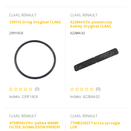
CLAAS, RENAULT
CLAAS, RENAULT
239116 Oring Oryginał CLAAS
622844 Filtr powietrzny
kabiny Oryginał CLAAS,
CLAAS 622844 0006228442
239116CK
622844.02
(0)
(0)
Indeks: 239116CK
Indeks: 622844.02
CLAAS, RENAULT
CLAAS, RENAULT
47509565 Filtr paliwa MANN
7700022623 Tarcza sprzęgła
FILTER, DONALDSON P959291
LUK