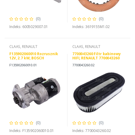
(0)
(0)
Indeks: 6005029007.01
Indeks: 3619155M1.02
CLAAS, RENAULT
CLAAS, RENAULT
F135902060010 Rozrusznik
7700043260 Filtr kabinowy
12V, 2.7 kW, BOSCH
HIFI, RENAULT 7700043260
0001362314 FENDT
SF-FILTER SKL46141
F135902060010.01
7700043260.02
135902060010
(0)
(0)
Indeks: F135902060010.01
Indeks: 7700043260.02