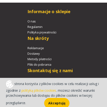
Informacje o sklepie
O nas
Regulamin
Polityka prywatności
Na skróty
Reklamacje
Dostawy
Metody płatności
Pliki do pobrania
Skontaktuj się z nami
+48 533 329 478
strona korzysta z plików cookies w celu realizacji usług i
agroport@agroport.tech
zgodnie z
polityką plików cookies
. możesz określić warunki
przechowywania lub dostępu do plików cookies w twojej
Sklep internetowy CStore
przeglądarce.
Akceptuję