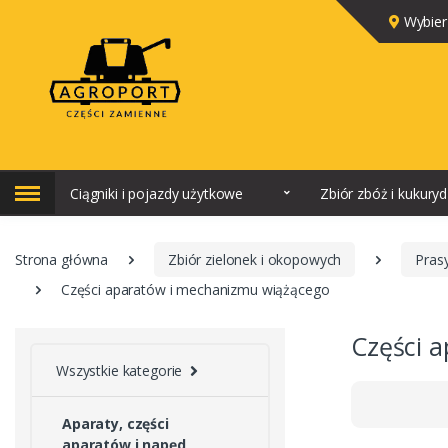
Wybier
Ciągniki i pojazdy użytkowe
Zbiór zbóż i kukury
Strona główna
Zbiór zielonek i okopowych
Pras
Części aparatów i mechanizmu wiążącego
Części 
Wszystkie kategorie
Aparaty, części
aparatów i napęd