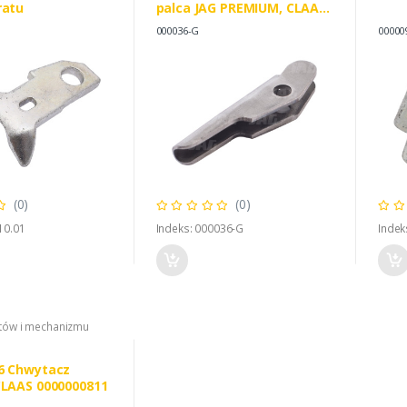
ratu
palca JAG PREMIUM, CLAAS
0000000362
000036-G
00000
(0)
(0)
10.01
Indeks: 000036-G
Indek
atów i mechanizmu
6 Chwytacz
CLAAS 0000000811