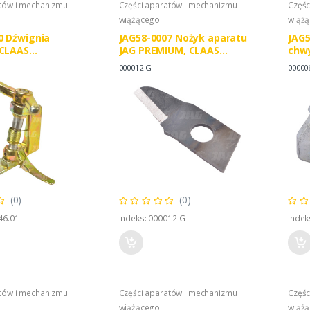
atów i mechanizmu
Części aparatów i mechanizmu
Częśc
wiążącego
wiąż
0 Dźwignia
JAG58-0007 Nożyk aparatu
JAG5
 CLAAS
JAG PREMIUM, CLAAS
chw
1 0008083370
0000000121
000012-G
00000
(0)
(0)
46.01
Indeks: 000012-G
Indek
atów i mechanizmu
Części aparatów i mechanizmu
Częśc
wiążącego
wiąż