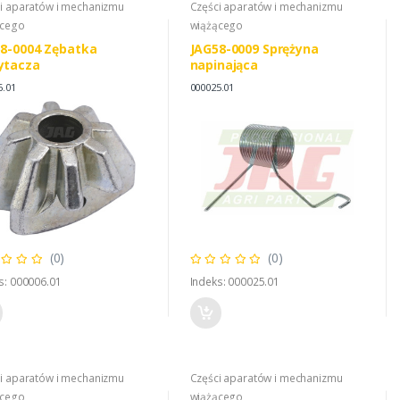
i aparatów i mechanizmu
Części aparatów i mechanizmu
ącego
wiążącego
8-0004 Zębatka
JAG58-0009 Sprężyna
ytacza
napinająca
6.01
000025.01
(0)
(0)
s: 000006.01
Indeks: 000025.01
i aparatów i mechanizmu
Części aparatów i mechanizmu
ącego
wiążącego