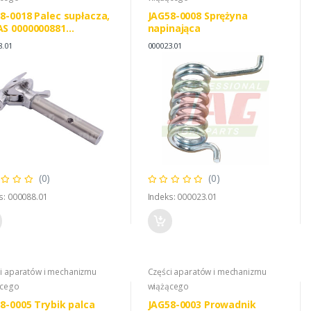
8-0018 Palec supłacza,
JAG58-0008 Sprężyna
S 0000000881
napinająca
085550
8.01
000023.01
(0)
(0)
s: 000088.01
Indeks: 000023.01
i aparatów i mechanizmu
Części aparatów i mechanizmu
ącego
wiążącego
8-0005 Trybik palca
JAG58-0003 Prowadnik