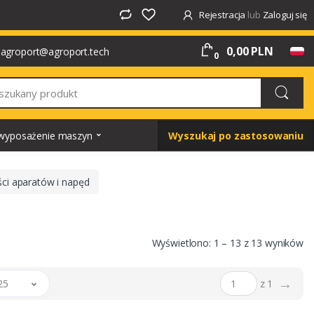
Rejestracja
lub
Zaloguj się
0,00 PLN
agroport@agroport.tech
0
i wyposażenie maszyn
Wyszukaj po zastosowaniu
ści aparatów i napęd
Wyświetlono: 1 – 13 z 13 wyników
→
25
z 1