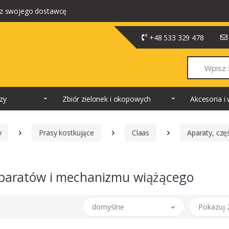
z swojego dostawcę
+48 533 329 478
Szukaj
dzy
Zbiór zielonek i okopowych
Akcesoria 
y
Prasy kostkujące
Claas
Aparaty, czę
aparatów i mechanizmu wiążącego
domyślne
Pokazuj 