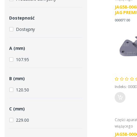
JAG58-006
JAG PREMI
Dostepność
000000077
000077.00
Dostępny
A (mm)
107.95
B (mm)
Indeks: 0000
120.50
C (mm)
229.00
Części apar
wiążącego
JAG58-000