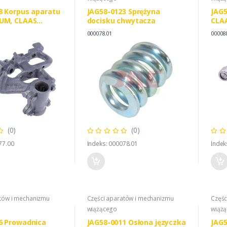
8 Korpus aparatu
JAG58-0123 Sprężyna
JAG5
UM, CLAAS
docisku chwytacza
CLAA
1 0013310002
0008
000078.01
00008
(0)
(0)
77.00
Indeks: 000078.01
Indek
atów i mechanizmu
Części aparatów i mechanizmu
Częśc
wiążącego
wiąż
6 Prowadnica
JAG58-0011 Osłona języczka
JAG5