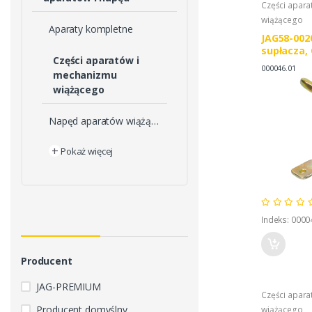
Części apar
wiążącego
Aparaty kompletne
JAG58-002
supłacza,
Części aparatów i
000000046
000046.01
mechanizmu
wiążącego
Napęd aparatów wiążących
+
Pokaż więcej
Indeks: 0000
Producent
JAG-PREMIUM
Części apar
Producent domyślny
wiążącego