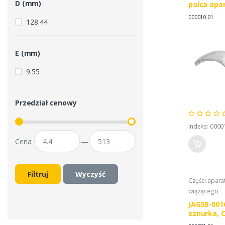
D (mm)
palca apa
000010.01
128.44
E (mm)
9.55
Przedział cenowy
Indeks: 0000
Cena:
—
Filtruj
Wyczyść
Części apar
wiążącego
JAG58-001
sznurka, 