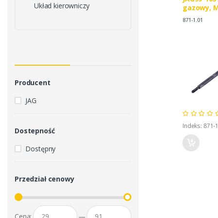
Układ kierowniczy
gazowy, 
3303021M
871-1.01
Producent
JAG
Indeks: 871-
Dostepność
Dostępny
Przedział cenowy
Cena:
—