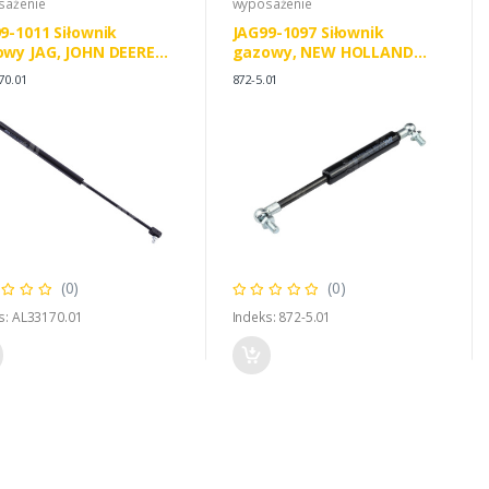
sażenie
wyposażenie
9-1011 Siłownik
JAG99-1097 Siłownik
wy JAG, JOHN DEERE
gazowy, NEW HOLLAND
170 CNH 3225465R1
83952266 81878231
70.01
872-5.01
(0)
(0)
s: AL33170.01
Indeks: 872-5.01