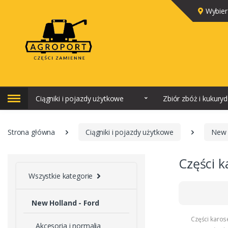
Wybier
Ciągniki i pojazdy użytkowe
Zbiór zbóż i kukury
Strona główna
Ciągniki i pojazdy użytkowe
New 
Części k
Wszystkie kategorie
New Holland - Ford
Części karose
Akcesoria i normalia