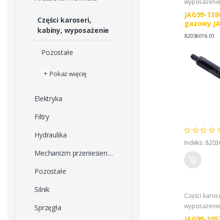
wyposażeni
JAG99-138
Części karoseri,
gazowy JA
kabiny, wyposażenie
wyposażen
82036016.01
HOLLAND 
87710003
Pozostałe
+
Pokaż więcej
Elektryka
Filtry
Hydraulika
Indeks: 8203
Mechanizm przeniesienia napędu
Pozostałe
Silnik
Części karose
wyposażeni
Sprzęgła
JAG99-105