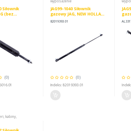
e
wyposażenie
wypo
0 Siłownik
JAG99-1040 Siłownik
JAG9
G (bez
gazowy JAG, NEW HOLLAND
gazo
ia), NEW
82019393 81865239
AL33
82019393.01
AL331
82036016
(0)
(0)
6016.01
Indeks: 82019393.01
Indek
ri, kabiny,
e
7 Siłownik