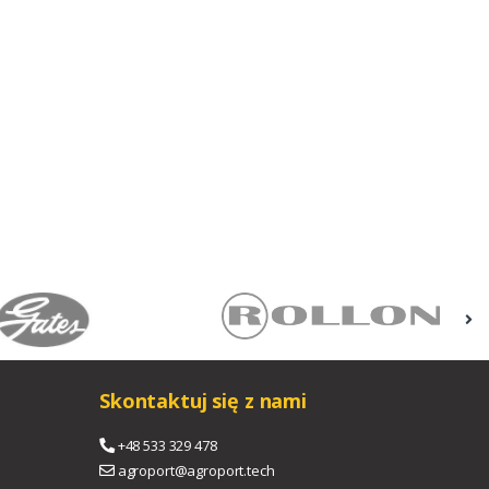
Skontaktuj się z nami
+48 533 329 478
agroport@agroport.tech