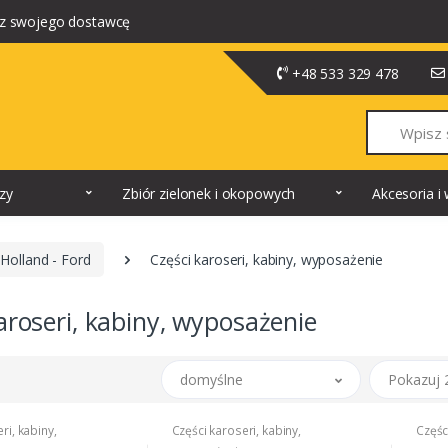
z swojego dostawcę
+48 533 329 478
Szukaj
dzy
Zbiór zielonek i okopowych
Akcesoria 
Holland - Ford
Części karoseri, kabiny, wyposażenie
aroseri, kabiny, wyposażenie
domyślne
Pokazuj 
ri, kabiny,
Części karoseri, kabiny,
Częśc