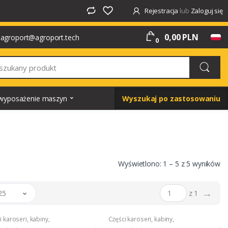
Rejestracja
lub
Zaloguj się
0,00 PLN
agroport@agroport.tech
0
i wyposażenie maszyn
Wyszukaj po zastosowaniu
Wyświetlono: 1 – 5 z 5 wyników
→
25
z 1
i karoseri, kabiny,
Części karoseri, kabiny,