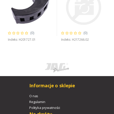
(0)
(0)
Indeks: H201727.01
Indeks: H217266.02
Informacje o sklepie
O nas
Regulamin
Polityka prywatności