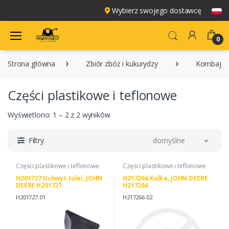
Wybierz swojego dostawcę
0
Strona główna
Zbiór zbóż i kukurydzy
Kombajny
Części plastikowe i teflonowe
Wyświetlono: 1 – 2 z 2 wyników
Filtry
domyślne
Części plastikowe i teflonowe
Części plastikowe i teflonowe
H201727 Uchwyt tulei, JOHN
H217266 Kulka, JOHN DEERE
DEERE H201727
H217266
H201727.01
H217266.02