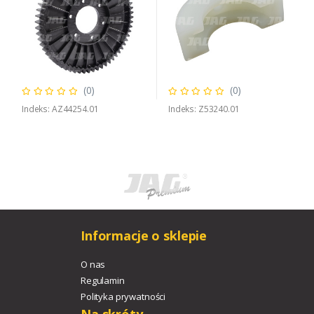
(0)
(0)
Indeks: AZ44254.01
Indeks: Z53240.01
Informacje o sklepie
O nas
Regulamin
Polityka prywatności