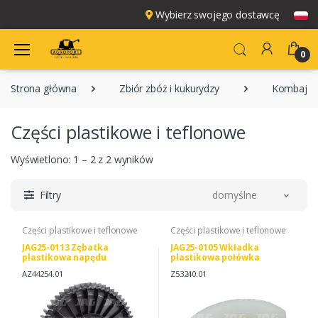
Wybierz swojego dostawcę
0
Strona główna
Zbiór zbóż i kukurydzy
Kombajny
Części plastikowe i teflonowe
Wyświetlono: 1 – 2 z 2 wyników
Filtry
domyślne
Części plastikowe i teflonowe
Części plastikowe i teflonowe
JAG25-0113 Zębatka
JAG25-0105 Wkładka
plastikowa napędu
plastikowa połówka
wytrząsaczy, JOHN DEERE
AZ44254.01
Z53240.01
AZ44254