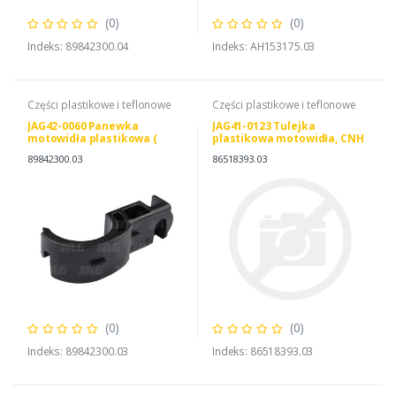
(0)
(0)
Indeks: 89842300.04
Indeks: AH153175.03
Części plastikowe i teflonowe
Części plastikowe i teflonowe
JAG42-0060 Panewka
JAG41-0123 Tulejka
motowidła plastikowa (
plastikowa motowidła, CNH
połówka) Oryginał CNH,
86518393 114952A1
89842300.03
86518393.03
JOHN DEERE H175727
AXE28803
(0)
(0)
Indeks: 89842300.03
Indeks: 86518393.03