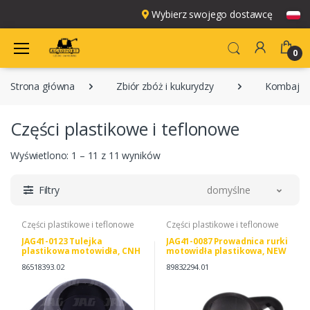
Wybierz swojego dostawcę
0
Strona główna
Zbiór zbóż i kukurydzy
Kombajny
Części plastikowe i teflonowe
Wyświetlono: 1 – 11 z 11 wyników
Filtry
domyślne
Części plastikowe i teflonowe
Części plastikowe i teflonowe
JAG41-0123 Tulejka
JAG41-0087 Prowadnica rurki
plastikowa motowidła, CNH
motowidła plastikowa, NEW
86518393 114952A1
HOLLAND 89832294
86518393.02
89832294.01