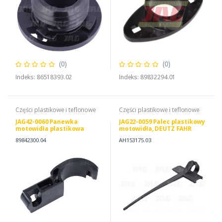
(0)
(0)
Indeks: 86518393.02
Indeks: 89832294.01
Części plastikowe i teflonowe
Części plastikowe i teflonowe
JAG42-0060 Panewka
JAG22-0059 Palec plastikowy
motowidła plastikowa
motowidła, DEUTZ FAHR
(połówka) JAG, JOHN DEERE
16000929 JOHN DEERE
89842300.04
AH153175.03
H175727 AXE28803
AH153175