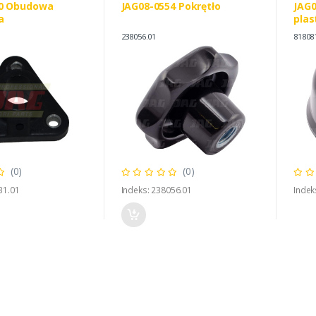
80 Obudowa
JAG08-0554 Pokrętło
JAG0
a
plas
238056.01
81808
(0)
(0)
31.01
Indeks: 238056.01
Indek