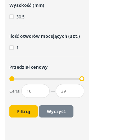
Wysokość (mm)
30.5
Ilość otworów mocujących (szt.)
1
Przedział cenowy
Cena:
—
Filtruj
Wyczyść