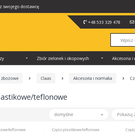
z swojego dostawcę
+48 533 329 478
Szukaj
dzy
Zbiór zielonek i okopowych
Akcesoria 
 zbożowe
Claas
Akcesoria i normalia
Cz
lastikowe/teflonowe
domyślne
Pokazuj 
ikowe/teflonowe
Części plastikowe/teflonowe
Częśc