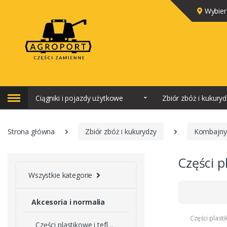
Wybier
Ciągniki i pojazdy użytkowe
Zbiór zbóż i kukury
Strona główna
Zbiór zbóż i kukurydzy
Kombajny
Części p
Wszystkie kategorie
Akcesoria i normalia
Części plast
Części plastikowe i teflonowe