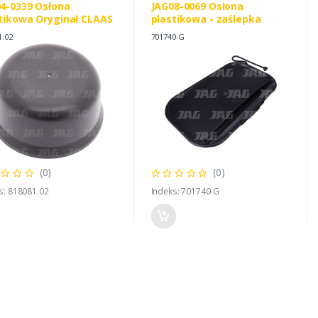
4-0339 Osłona
JAG08-0069 Osłona
tikowa Oryginał CLAAS
plastikowa - zaślepka
1.02
701740-G
(0)
(0)
s: 818081.02
Indeks: 701740-G