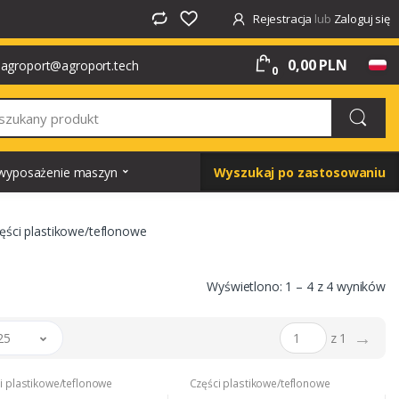
Rejestracja
lub
Zaloguj się
0,00 PLN
agroport@agroport.tech
0
i wyposażenie maszyn
Wyszukaj po zastosowaniu
ęści plastikowe/teflonowe
Wyświetlono: 1 – 4 z 4 wyników
→
25
z 1
i plastikowe/teflonowe
Części plastikowe/teflonowe