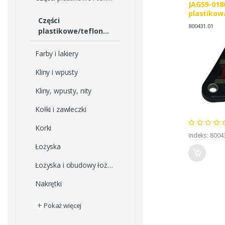
JAG59-01
plastikow
Części
800431.01
plastikowe/teflonowe
Farby i lakiery
Kliny i wpusty
Kliny, wpusty, nity
Kołki i zawleczki
Korki
Indeks: 8004
Łożyska
Łożyska i obudowy łożysk
Nakrętki
+
Pokaż więcej