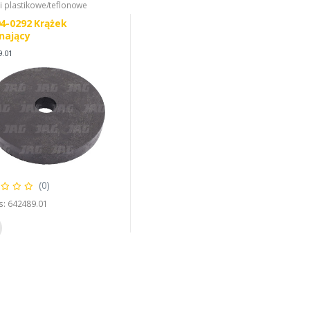
i plastikowe/teflonowe
4-0292 Krążek
nający
9.01
(0)
s: 642489.01