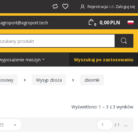
Rejestracja
lub
Zaloguj się
0,00 PLN
agroport@agroport.tech
0
i wyposażenie maszyn
Wyszukaj po zastosowaniu
kłosowy
Wysyp zboża
zbiornik
Wyświetlono: 1 – 3 z 3 wyników
→
25
z 1