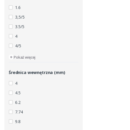
1.6
3,5/5
3.5/5
4
4/5
+
Pokaż więcej
Średnica wewnętrzna (mm)
4
4.5
6.2
7.74
9.8