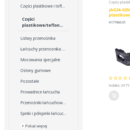
Części plast
Części plastikowe i teflonowe
JAG24-025
plastikow
Części
H171960.01
plastikowe/teflonowe
Listwy przenośnika
Łańcuchy przenosnika pochyłego
Mocowania specjalne
Osłony gumowe
Pozostałe
Indeks: H171
Prowadnice łańcucha
Przenośniki łańcuchowe kompletne
Spinki i półspinki łańcucha
+
Pokaż więcej