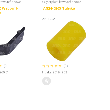
ikowe/teflonowe
Części plastikowe/teflonowe
0 Wspornik
JAG24-0265 Tulejka
y
Z61849.02
(0)
(0)
960.01
Indeks: Z61849.02