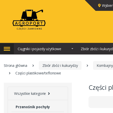
Wybier
Ciągniki i pojazdy użytkowe
Zbiór zbóż i kukury
Strona główna
Zbiór zbóż i kukurydzy
Kombajny
Części plastikowe/teflonowe
Części p
Wszystkie kategorie
Przenośnik pochyły