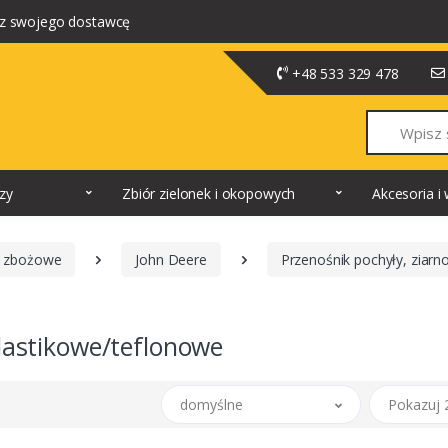
z swojego dostawcę
+48 533 329 478
Szukaj
dzy
Zbiór zielonek i okopowych
Akcesoria 
 zbożowe
John Deere
Przenośnik pochyły, ziar
lastikowe/teflonowe
domyślne
Pokazuj 