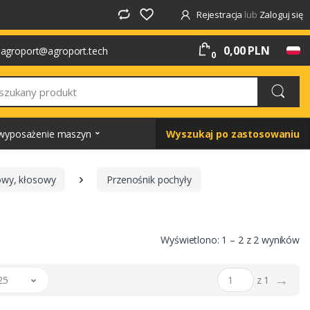
Rejestracja
lub
Zaloguj się
0,00 PLN
agroport@agroport.tech
0
i wyposażenie maszyn
Wyszukaj po zastosowaniu
nowy, kłosowy
Przenośnik pochyły
Wyświetlono: 1 – 2 z 2 wyników
→
25
z 1