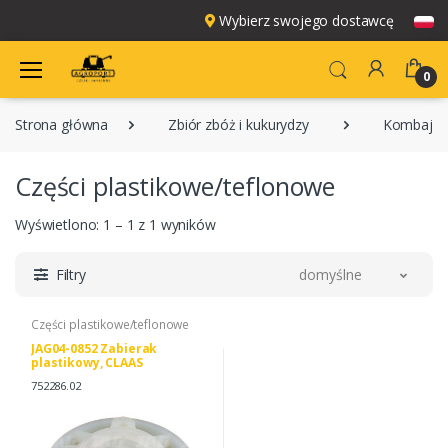
Wybierz swojego dostawcę
0
Strona główna
Zbiór zbóż i kukurydzy
Kombajny
Części plastikowe/teflonowe
Wyświetlono: 1 – 1 z 1 wyników
Filtry
domyślne
Części plastikowe/teflonowe
JAG04-0852 Zabierak
plastikowy, CLAAS
0007522860
752286.02