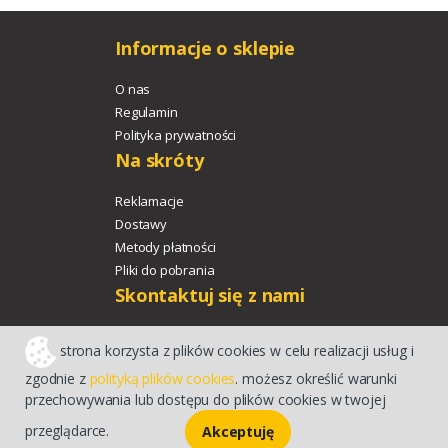
Informacje o sklepie
O nas
Regulamin
Polityka prywatności
Na skróty
Reklamacje
Dostawy
Metody płatności
Pliki do pobrania
Skontaktuj się z nami
+48 533 329 478
strona korzysta z plików cookies w celu realizacji usług i
agroport@agroport.tech
zgodnie z
polityką plików cookies
. możesz określić warunki
przechowywania lub dostępu do plików cookies w twojej
Sklep internetowy CStore
przeglądarce.
Akceptuję