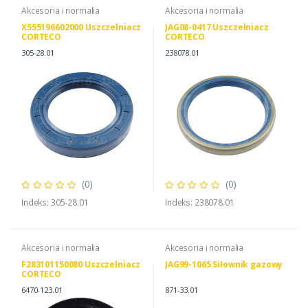
Akcesoria i normalia
Akcesoria i normalia
X555196602000 Uszczelniacz
JAG08-0417 Uszczelniacz
CORTECO
CORTECO
305-28.01
238078.01
(0)
(0)
Indeks: 305-28.01
Indeks: 238078.01
Akcesoria i normalia
Akcesoria i normalia
F283101150080 Uszczelniacz
JAG99-1065 Siłownik gazowy
CORTECO
6470-123.01
871-33.01