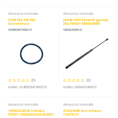
Akcesoria i normalia
Akcesoria i normalia
X548.958.479.000
JAG99-1047 Siłownik gazowy
Uszczelniacz
JAG, FENDT X800420489
X800420489000
X548958479000.01
X800420489.01
(0)
(0)
Indeks: X548958479000.01
Indeks: X800420489.01
Akcesoria i normalia
Akcesoria i normalia
199552020520 Osłonka,
01032384B Uszczelniacz
FENDT 199552020520 GRANIT
CORTECO