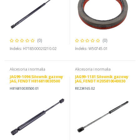
(0)
(0)
Indeks: H718500020210.02
Indeks: W50745.01
Akcesoria i normalia
Akcesoria i normalia
JAG99-1096 Siłownik gazowy
JAG99-1181 Siłownik gazowy
JAG, FENDT H816810030500
JAG, FENDT H205810040030
H737812030200
JOHN DEERE RE234165
H816810030500.01
RE234165.02