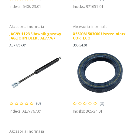
Indeks: 6408-23.01
Indeks: 971651.01
Akcesoria i normalia
Akcesoria i normalia
JAG99-1123 Siłownik gazowy
X550081503000 Uszczelniacz
JAG, JOHN DEERE AL77767
CORTECO
AL77767.01
305-34.01
(0)
(0)
Indeks: AL77767.01
Indeks: 305-34.01
Akcesoria i normalia