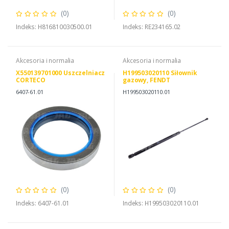
(0)
(0)
Indeks: H816810030500.01
Indeks: RE234165.02
Akcesoria i normalia
Akcesoria i normalia
X550139701000 Uszczelniacz
H199503020110 Siłownik
CORTECO
gazowy, FENDT
H199503020110
6407-61.01
H199503020110.01
(0)
(0)
Indeks: 6407-61.01
Indeks: H199503020110.01