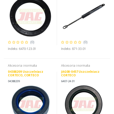
(0)
(0)
Indeks: 6470-123.01
Indeks: 871-33.01
Akcesoria i normalia
Akcesoria i normalia
04388209 Uszczelniacz
JAG08-0457 Uszczelniacz
CORTECO, CORTECO
CORTECO
12012377 12012377B
04388209
6407-24.01