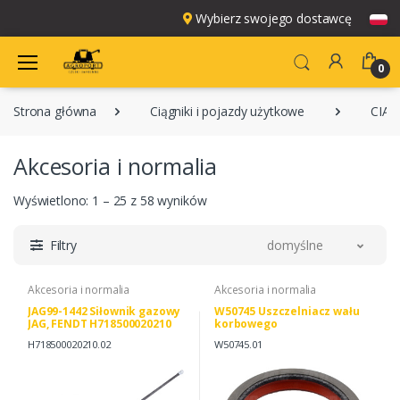
Wybierz swojego dostawcę
0
Strona główna
Ciągniki i pojazdy użytkowe
CIĄG
Akcesoria i normalia
Wyświetlono: 1 – 25 z 58 wyników
Filtry
domyślne
Akcesoria i normalia
Akcesoria i normalia
JAG99-1442 Siłownik gazowy
W50745 Uszczelniacz wału
JAG, FENDT H718500020210
korbowego
H718500020210.02
W50745.01