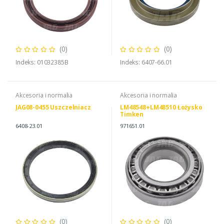
(0)
(0)
Indeks: 01032385B
Indeks: 6407-66.01
Akcesoria i normalia
Akcesoria i normalia
JAG08-0455 Uszczelniacz
LM48548+LM48510 Łożysko
Timken
6408-23.01
971651.01
(0)
(0)