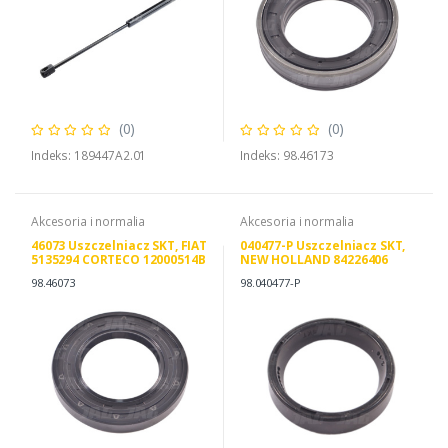
(0)
(0)
Indeks: 189447A2.01
Indeks: 98.46173
Akcesoria i normalia
Akcesoria i normalia
46073 Uszczelniacz SKT, FIAT
040477-P Uszczelniacz SKT,
5135294 CORTECO 12000514B
NEW HOLLAND 84226406
4985295
98.46073
98.040477-P