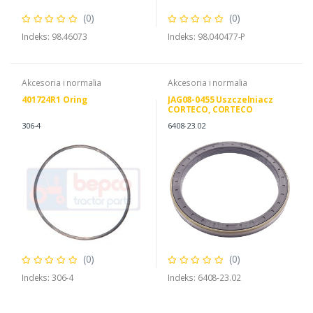
(0)
(0)
Indeks: 98.46073
Indeks: 98.040477-P
Akcesoria i normalia
Akcesoria i normalia
401724R1 Oring
JAG08-0455 Uszczelniacz
CORTECO, CORTECO
12018035B CASE IH 452140A1
306-4
6408-23.02
(0)
(0)
Indeks: 306-4
Indeks: 6408-23.02