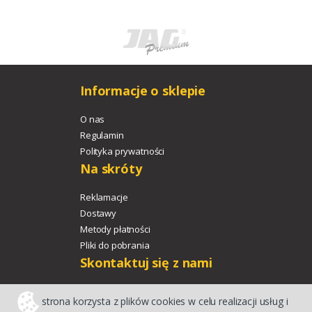
Informacje o sklepie
O nas
Regulamin
Polityka prywatności
Na skróty
Reklamacje
Dostawy
Metody płatności
Pliki do pobrania
Skontaktuj się z nami
+48 533 329 478
strona korzysta z plików cookies w celu realizacji usług i
agroport@agroport.tech