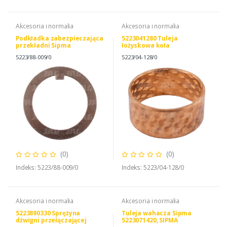
Akcesoria i normalia
Akcesoria i normalia
Podkładka zabezpieczająca
5223041280 Tuleja
przekładni Sipma
łożyskowa koła
5223880090 /J21/
zamachowego Sipma
5223/88-009/0
5223/04-128/0
(0)
(0)
Indeks: 5223/88-009/0
Indeks: 5223/04-128/0
Akcesoria i normalia
Akcesoria i normalia
5223890330 Sprężyna
Tuleja wahacza Sipma
dźwigni przełączającej
5223071420, SIPMA