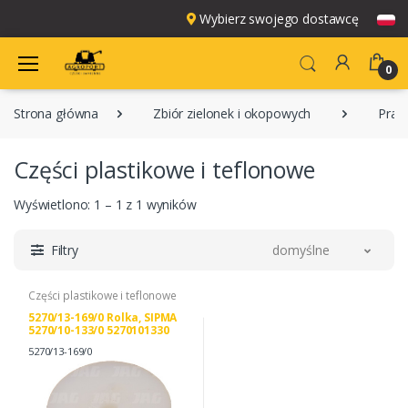
Wybierz swojego dostawcę
0
Strona główna
Zbiór zielonek i okopowych
Pras
Części plastikowe i teflonowe
Wyświetlono: 1 – 1 z 1 wyników
Filtry
domyślne
Części plastikowe i teflonowe
5270/13-169/0 Rolka, SIPMA
5270/10-133/0 5270101330
5270/13-169/0