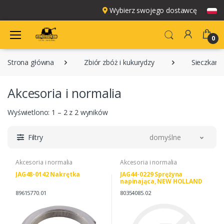
Wybierz swojego dostawcę
0
Strona główna
Zbiór zbóż i kukurydzy
Sieczkarn
Akcesoria i normalia
Wyświetlono: 1 – 2 z 2 wyników
Filtry
domyślne
Akcesoria i normalia
Akcesoria i normalia
JAG48-0142 Nakrętka
JAG44-0229 Sprężyna
napinająca, NEW HOLLAND
80354085
89615770.01
80354085.02