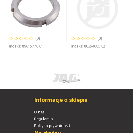
(0)
(0)
Indeks: 89615770.01
Indeks: 80354085.02
Informacje o sklepie
O nas
Regulamin
Polityka prywatności