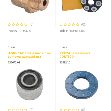
(0)
(0)
Indeks: 179842.01
Indeks: 608014.06
Claas
Claas
JAG08-0348 Tuleja metalowo
233824 Uszczelniacz
gumowa wzmacniana
CORTECO
CORTECO
633672.01
233824.01
(0)
(0)