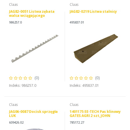
Claas
Claas
JAG82-0051 Listwa zębata
JAG82-0219 Listwa stalnicy
walca wciągającego
986257.0
495837.01
(0)
(0)
Indeks: 986257.0
Indeks: 495837.01
Claas
Claas
JAG06-0087 Docisk sprzęgła
1401175 EE-TECH Pas klinowy
LUK
GATES AGRI 2 szt, JOHN
DEERE Z57084 AZ100808
609426.02
785172.27