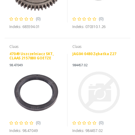
(0)
(0)
Indeks: 685594.01
Indeks: 070310.1.26
Claas
Claas
47049 Uszczelniacz SKT,
JAG04-0480 Zębatka Z27
CLAAS 2157880 GOETZE
5030469800
98.47049
984457.02
(0)
(0)
Indeks: 98.47049
Indeks: 984457.02