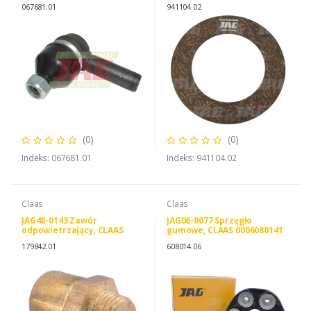
0009411040
067681.01
941104.02
(0)
(0)
Indeks: 067681.01
Indeks: 941104.02
Claas
Claas
JAG48-0143 Zawór
JAG06-0077 Sprzęgło
odpowietrzający, CLAAS
gumowe, CLAAS 0006080141
0001798420
JAG JAG06-0077
179842.01
608014.06