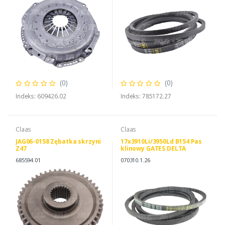
(0)
(0)
Indeks: 609426.02
Indeks: 785172.27
Claas
Claas
JAG06-0158 Zębatka skrzyni
17x3910Li/3950Ld B154 Pas
Z47
klinowy GATES DELTA
CLASSIC, NEW HOLLAND
685594.01
070310.1.26
80394426 CLAAS 0000703101