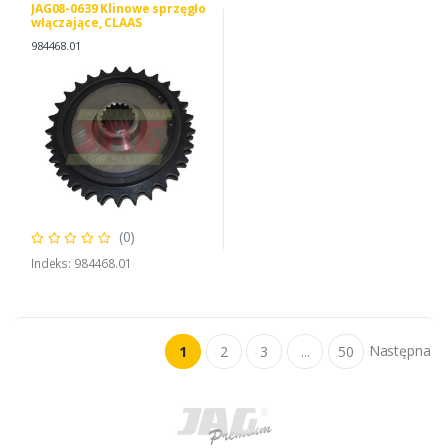
JAG08-0639 Klinowe sprzęgło
włączające, CLAAS
0009844680
984468.01
(0)
Indeks: 984468.01
Następna
1
2
3
...
50