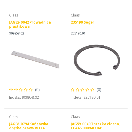
Claas
Claas
JAG82-0042 Prowadnica
235190 Seger
plastikowa
909958.02
235190.01
(0)
(0)
Indeks: 909958.02
Indeks: 235190.01
Claas
Claas
JAG08-0794 Końcówka
JAG59-0049 Tarczka cierna,
drążka prawa ROTA
CLAAS 0009411041