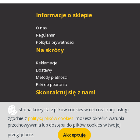
Informacje o sklepie
O nas
Regulamin
Polityka prywatności
Na skróty
Reklamacje
Dostawy
Metody płatności
Pliki do pobrania
Skontaktuj się z nami
+48 533 329 478
strona korzysta z plików cookies w celu realizacji usług i
agroport@agroport.tech
zgodnie z
polityką plików cookies
. możesz określić warunki
przechowywania lub dostępu do plików cookies w twojej
Sklep internetowy CStore
przeglądarce.
Akceptuję