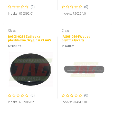
(0)
(0)
Indeks: 076392.01
Indeks: 750294.0
Claas
Claas
JAG03-0281 Zaślepka
JAG08-0594 Wpust
plastikowa Oryginał CLAAS
pryzmatyczny
653906.02
914618.01
(0)
(0)
Indeks: 653906.02
Indeks: 914618.01