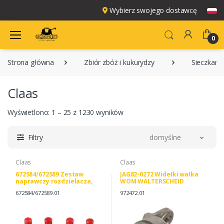
Wybierz swojego dostawcę
0
Strona główna
Zbiór zbóż i kukurydzy
Sieczkarn
Claas
Wyświetlono: 1 – 25 z 1230 wyników
Filtry
domyślne
Claas
Claas
672584/672589 Zestaw
JAG82-0272 Widełki wałka
naprawczy rozdzielacza,
WOM WALTERSCHEID
CLAAS 672584/672589
672584/672589.01
972472.01
0006725841