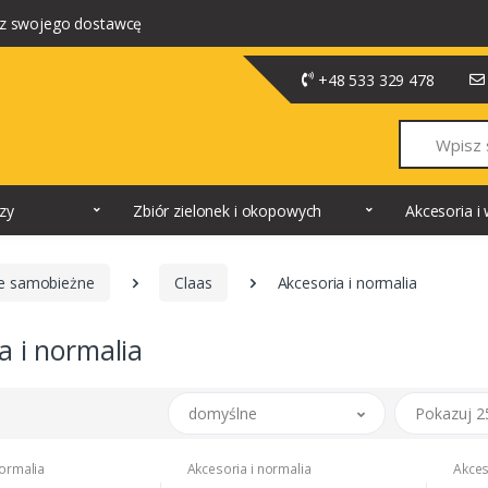
z swojego dostawcę
+48 533 329 478
Szukaj
dzy
Zbiór zielonek i okopowych
Akcesoria 
ie samobieżne
Claas
Akcesoria i normalia
a i normalia
domyślne
Pokazuj 2
normalia
Akcesoria i normalia
Akces