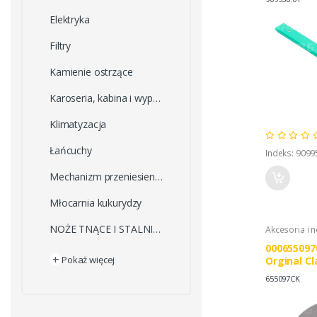
Elektryka
Filtry
Kamienie ostrzące
Karoseria, kabina i wyposażenie
Klimatyzacja
Łańcuchy
Indeks: 9099
Mechanizm przeniesienia napędu
Młocarnia kukurydzy
NOŻE TNĄCE I STALNICE
Akcesoria i 
000655097
+
Pokaż więcej
Orginal Cl
655097CK