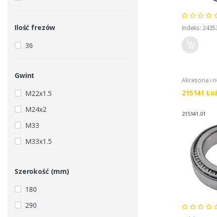
Ilość frezów
Indeks: 2435
36
Gwint
Akcesoria i 
215141 Ło
M22x1.5
M24x2
215141.01
M33
M33x1.5
Szerokość (mm)
180
290