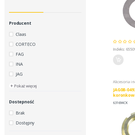
Producent
Claas
CORTECO
Indeks: 655
FAG
INA
JAG
Akcesoria i 
+
Pokaż więcej
JAG08-049
koronkowa
Dostepność
631694CK
Brak
Dostępny