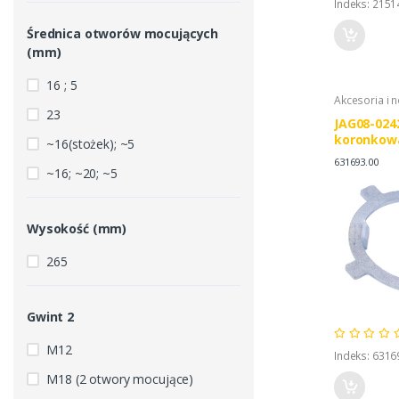
Indeks: 2151
Średnica otworów mocujących
(mm)
16 ; 5
Akcesoria i 
23
JAG08-024
koronkow
~16(stożek); ~5
CLAAS 000
631693.00
~16; ~20; ~5
Wysokość (mm)
265
Gwint 2
M12
Indeks: 6316
M18 (2 otwory mocujące)