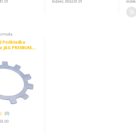
41.01
Indeks: 656241.01
Indek
normalia
2 Podkładka
a JAG PREMIUM,
6316930
(0)
93.00