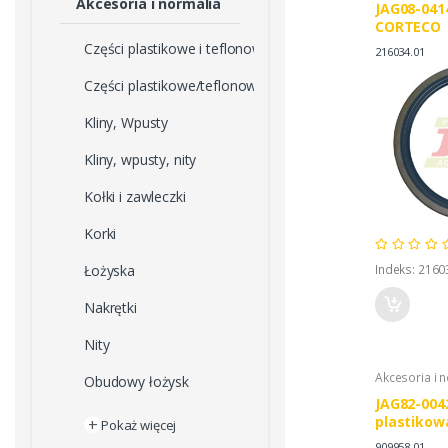
Akcesoria i normalia
JAG08-041
CORTECO
Części plastikowe i teflonowe
216034.01
Części plastikowe/teflonowe
Kliny, Wpusty
Kliny, wpusty, nity
Kołki i zawleczki
Korki
Łożyska
Indeks: 2160
Nakrętki
Nity
Akcesoria i 
Obudowy łożysk
JAG82-004
plastikow
+
Pokaż więcej
909958.01