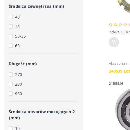
Średnica zewnętrzna (mm)
40
45
Indeks: 631
50/35
60
Długość (mm)
Akcesoria i 
243535 Ło
270
280
243535.01
950
Średnica otworów mocujących 2
(mm)
10