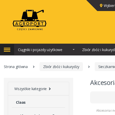
Wybier
Ciągniki i pojazdy użytkowe
Zbiór zbóż i kukury
Strona główna
Zbiór zbóż i kukurydzy
Sieczkarn
Akcesori
Wszystkie kategorie
Claas
Akcesoria i 