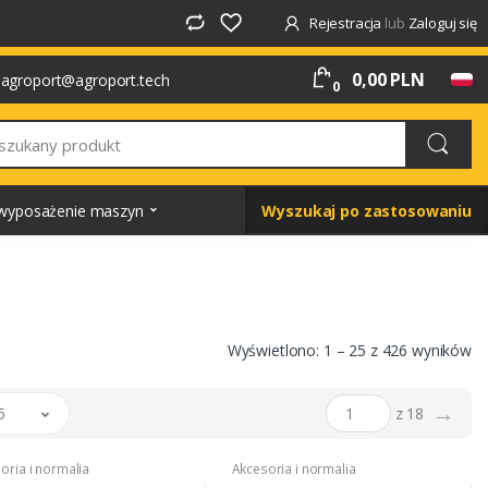
Rejestracja
lub
Zaloguj się
0,00 PLN
agroport@agroport.tech
0
i wyposażenie maszyn
Wyszukaj po zastosowaniu
Wyświetlono: 1 – 25 z 426 wyników
→
5
z 18
oria i normalia
Akcesoria i normalia