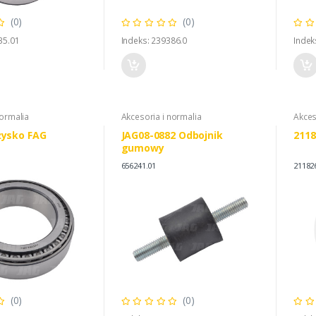
(0)
(0)
35.01
Indeks: 239386.0
Indek
normalia
Akcesoria i normalia
Akces
żysko FAG
JAG08-0882 Odbojnik
2118
gumowy
656241.01
21182
(0)
(0)