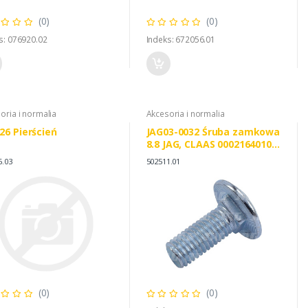
(0)
(0)
s: 076920.02
Indeks: 672056.01
oria i normalia
Akcesoria i normalia
26 Pierścień
JAG03-0032 Śruba zamkowa
8.8 JAG, CLAAS 0002164010
0005025110
6.03
502511.01
(0)
(0)