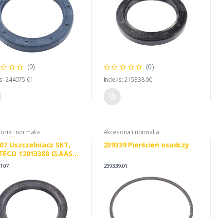
(0)
(0)
s: 244075.01
Indeks: 215338.00
oria i normalia
Akcesoria i normalia
07 Uszczelniacz SKT,
239339 Pierścień osadczy
TECO 12013388 CLAAS
060
0107
239339.01