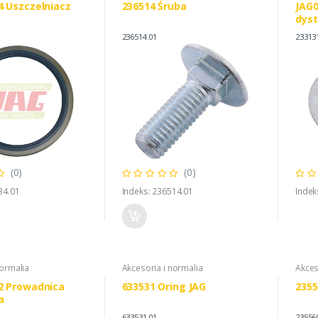
4 Uszczelniacz
236514 Śruba
JAG0
dys
CLAA
236514.01
23313
(0)
(0)
34.01
Indeks: 236514.01
Indek
normalia
Akcesoria i normalia
Akces
2 Prowadnica
633531 Oring JAG
2355
a
633531.01
23556