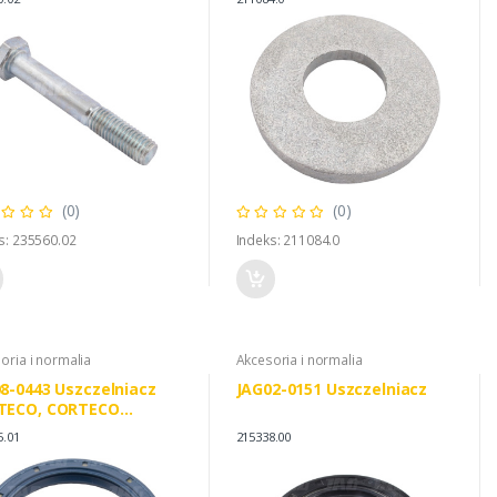
(0)
(0)
s: 235560.02
Indeks: 211084.0
oria i normalia
Akcesoria i normalia
8-0443 Uszczelniacz
JAG02-0151 Uszczelniacz
TECO, CORTECO
1174B 02440750
5.01
215338.00