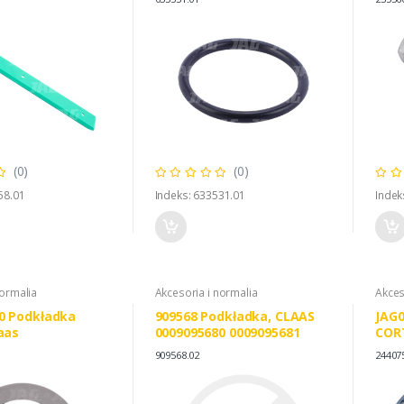
(0)
(0)
58.01
Indeks: 633531.01
Indek
normalia
Akcesoria i normalia
Akces
0 Podkładka
909568 Podkładka, CLAAS
JAG0
aas
0009095680 0009095681
COR
1201
909568.02
24407