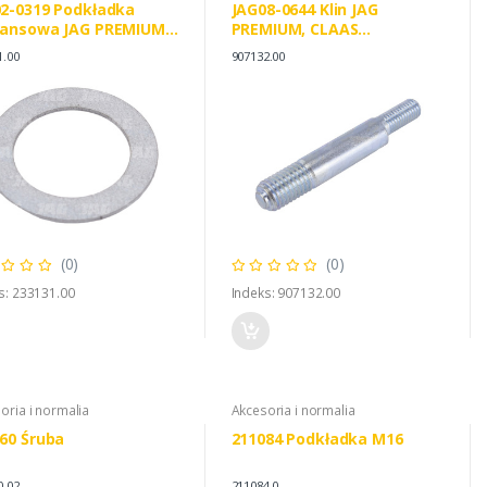
2-0319 Podkładka
JAG08-0644 Klin JAG
tansowa JAG PREMIUM,
PREMIUM, CLAAS
S 0002331310
0009071322
1.00
907132.00
(0)
(0)
s: 233131.00
Indeks: 907132.00
oria i normalia
Akcesoria i normalia
60 Śruba
211084 Podkładka M16
0.02
211084.0