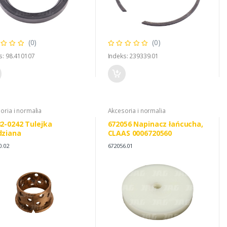
(0)
(0)
s: 98.410107
Indeks: 239339.01
oria i normalia
Akcesoria i normalia
2-0242 Tulejka
672056 Napinacz łańcucha,
dziana
CLAAS 0006720560
0.02
672056.01