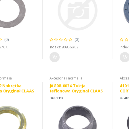
(0)
(0)
097CK
Indeks: 909568.02
Indek
normalia
Akcesoria i normalia
Akces
2 Nakrętka
JAG08-0034 Tuleja
4101
 Oryginał CLAAS
teflonowa Oryginał CLAAS
COR
2142
008523CK
98.41