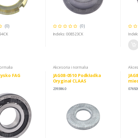
(0)
(0)
694CK
Indeks: 008523CK
Indek
normalia
Akcesoria i normalia
Akces
żysko FAG
JAG08-0510 Podkładka
JAG8
Oryginał CLAAS
mie
239386.0
07692